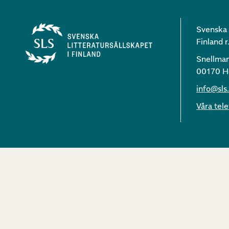
Svenska l
Finland r.
Snellma
00170 He
info@sls.
Våra te