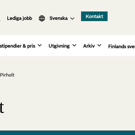
Suomi
Kontakt
Lediga jobb
English
Svenska
stipendier & pris
Utgivning
Arkiv
Finlands sve
Pirholt
t