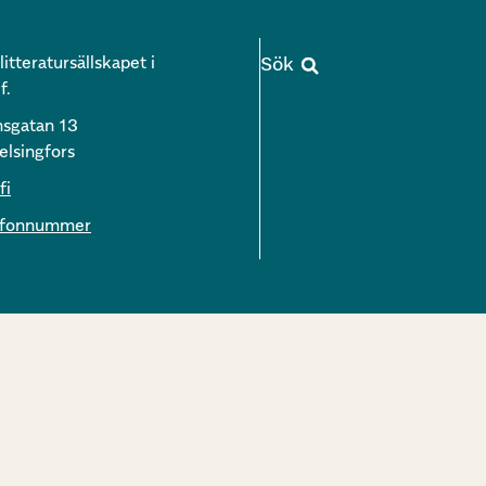
itteratursällskapet i
f.
nsgatan 13
lsingfors
fi
lefonnummer