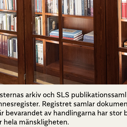
ernas arkiv och SLS publikationssamling
nesregister. Registret samlar dokumentä
är bevarandet av handlingarna har stor
ler hela mänskligheten.