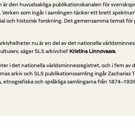
en är den huvudsakliga publikationskanalen för svensksp
. Verken som ingår i samlingen täcker ett brett spektru
terial och historisk forskning. Det gemensamma temat för
a arkivhelheter nu är en del av det nationella världsminne
lturarv, säger SLS arkivchef
Kristina Linnovaara
.
ter i det nationella världsminnesregistret, och i fem av 
as arkiv och SLS publikationssamling ingår Zacharias To
ka, etnografiska och språkliga samlingarna från 1874–1939 