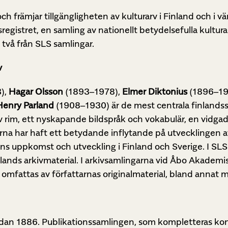
främjar tillgängligheten av kulturarv i Finland och i v
registret, en samling av nationellt betydelsefulla kultura
två från SLS samlingar.
v
),
Hagar Olsson
(1893–1978),
Elmer Diktonius
(1896–19
Henry Parland
(1908–1930) är de mest centrala finlands
v rim, ett nyskapande bildspråk och vokabulär, en vidg
erna har haft ett betydande inflytande på utvecklingen
ns uppkomst och utveckling i Finland och Sverige. I SLS
ands arkivmaterial. I arkivsamlingarna vid Åbo Akademis
omfattas av författarnas originalmaterial, bland annat m
sedan 1886. Publikationssamlingen, som kompletteras kont