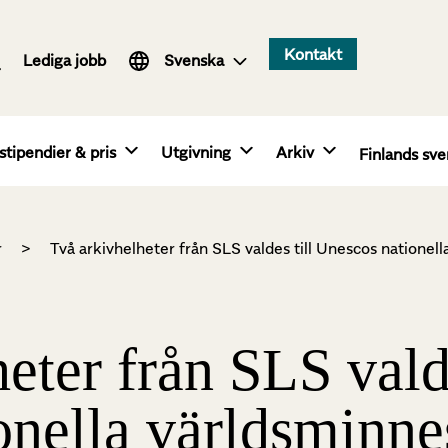
Suomi
Kontakt
Lediga jobb
English
Svenska
stipendier & pris
Utgivning
Arkiv
Finlands sve
r
>
Två arkivhelheter från SLS valdes till Unescos nationel
eter från SLS valde
nella världsminne