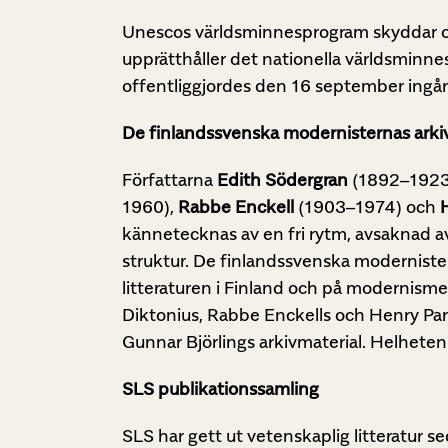
Unescos världsminnesprogram skyddar och 
upprätthåller det nationella världsminnes
offentliggjordes den 16 september ingår 
De finlandssvenska modernisternas arki
Författarna
Edith Södergran
(1892–1923
1960),
Rabbe Enckell
(1903–1974) och
kännetecknas av en fri rytm, avsaknad a
struktur. De finlandssvenska modernist
litteraturen i Finland och på modernisme
Diktonius, Rabbe Enckells och Henry Parl
Gunnar Björlings arkivmaterial. Helheten 
SLS publikationssamling
SLS har gett ut vetenskaplig litteratur 