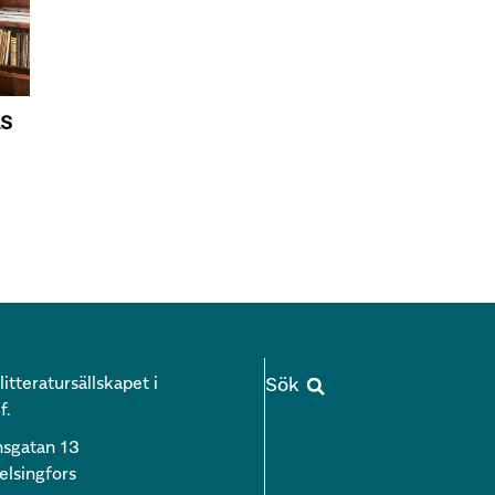
LS
itteratursällskapet i
f.
nsgatan 13
lsingfors