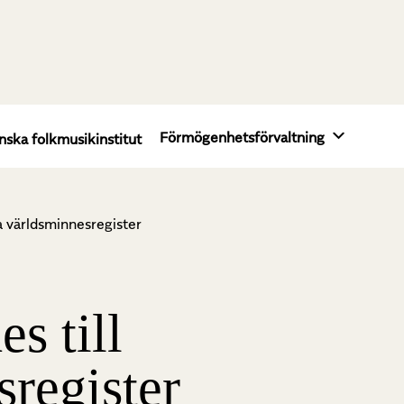
Förmögenhetsförvaltning
nska folkmusikinstitut
la världsminnesregister
s till
sregister