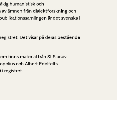
råkig humanistisk och
m av ämnen från dialektforskning och
 publikationssamlingen är det svenska i
sregistret. Det visar på deras bestående
dem finns material från SLS arkiv.
pelius och Albert Edelfelts
i registret.