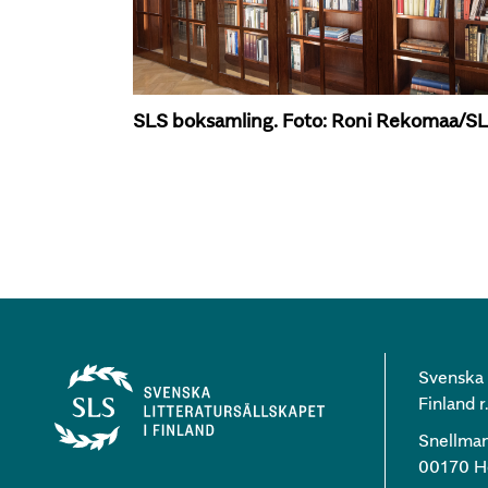
SLS boksamling. Foto: Roni Rekomaa/S
Svenska l
Finland r.
Snellma
00170 He