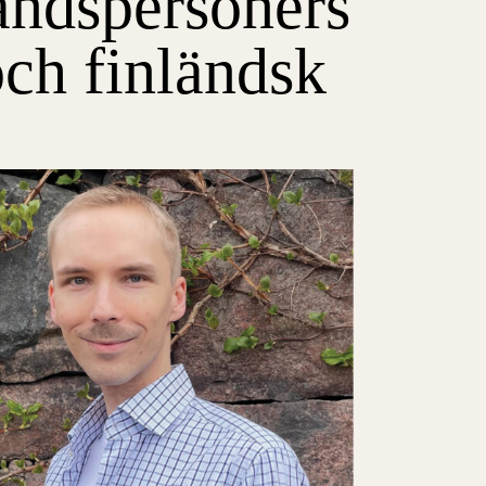
tåndspersoners
och finländsk