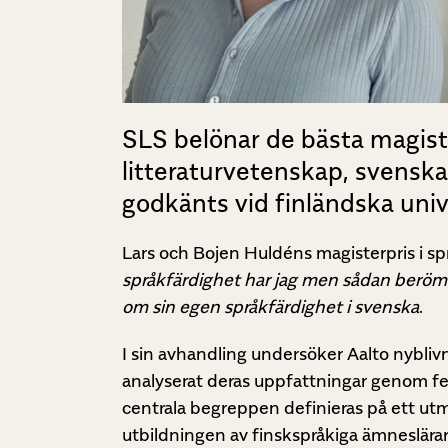
SLS belönar de bästa magist
litteraturvetenskap, svenska
godkänts vid finländska uni
Lars och Bojen Huldéns magisterpris i spr
språkfärdighet har jag men sådan beröml
om sin egen språkfärdighet i svenska
.
I sin avhandling undersöker Aalto nybliv
analyserat deras uppfattningar genom fe
centrala begreppen definieras på ett utm
utbildningen av finskspråkiga ämneslärar