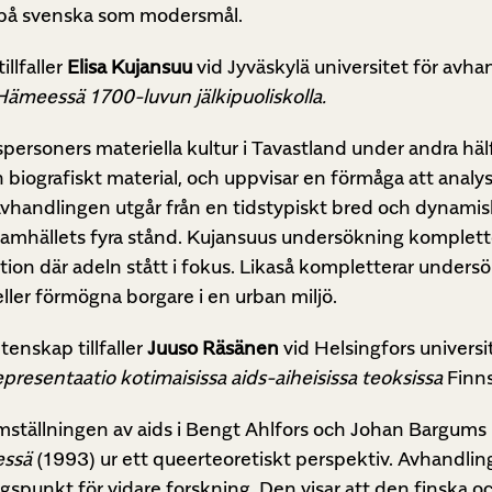
s på svenska som modersmål.
illfaller
Elisa Kujansuu
vid Jyväskylä universitet för avh
o Hämeessä 1700-luvun jälkipuoliskolla.
rsoners materiella kultur i Tavastland under andra hälf
iografiskt material, och uppvisar en förmåga att analys
vhandlingen utgår från en tidstypiskt bred och dynamis
amhällets fyra stånd. Kujansuus undersökning komplette
mtion där adeln stått i fokus. Likaså kompletterar under
ller förmögna borgare i en urban miljö.
tenskap tillfaller
Juuso Räsänen
vid Helsingfors univers
 representaatio kotimaisissa aids-aiheisissa teoksissa
Finns
mställningen av aids i Bengt Ahlfors och Johan Bargums
essä
(1993) ur ett queerteoretiskt perspektiv. Avhandlin
ngspunkt för vidare forskning. Den visar att den finska 