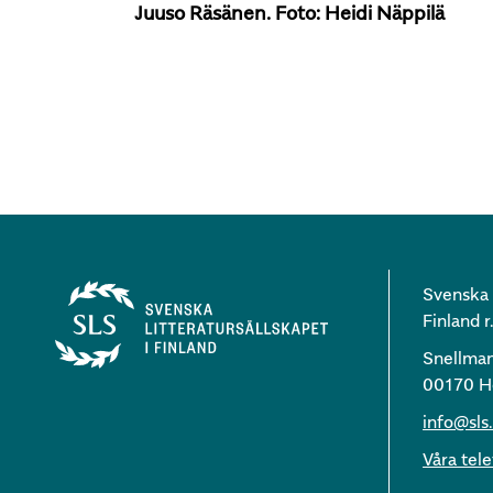
Juuso Räsänen. Foto: Heidi Näppilä
Svenska l
Finland r.
Snellma
00170 He
info@sls.
Våra te