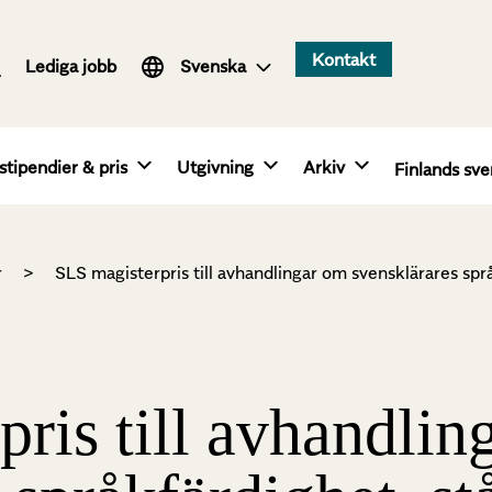
Suomi
Kontakt
Lediga jobb
English
Svenska
stipendier & pris
Utgivning
Arkiv
Finlands sve
r
>
SLS magisterpris till avhandlingar om svensklärares spr
ris till avhandlin