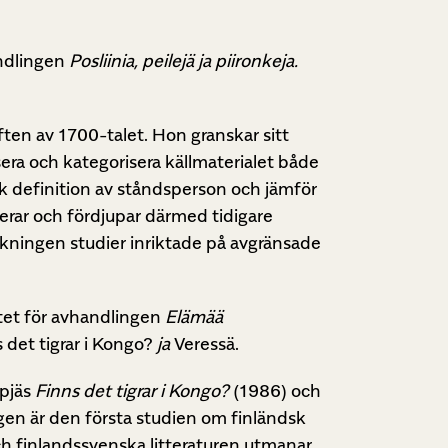
andlingen
Posliinia, peilejä ja piironkeja.
ten av 1700-talet. Hon granskar sitt
era och kategorisera källmaterialet både
k definition av ståndsperson och jämför
rar och fördjupar därmed tidigare
sökningen studier inriktade på avgränsade
itet för avhandlingen
Elämää
 det tigrar i Kongo?
ja
Veressä.
 pjäs
Finns det tigrar i Kongo?
(1986) och
gen är den första studien om finländsk
och finlandssvenska litteraturen utmanar