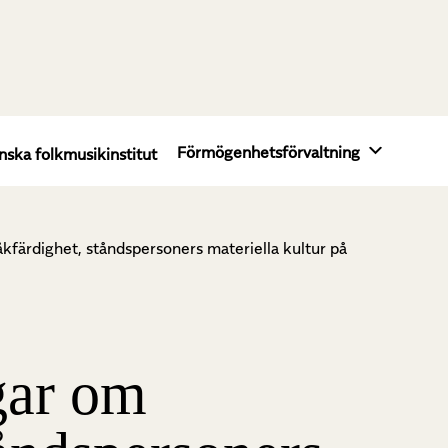
Förmögenhetsförvaltning
nska folkmusikinstitut
åkfärdighet, ståndspersoners materiella kultur på
gar om