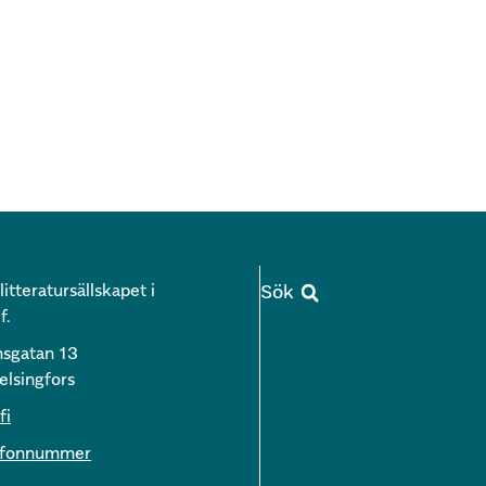
itteratursällskapet i
f.
nsgatan 13
lsingfors
fi
lefonnummer