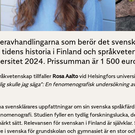
eravhandlingarna som berör det svenska 
 tidens historia i Finland och språkvet
versitet 2024. Prissumman är 1 500 euro
åkvetenskap tillfaller
Rosa Aalto
vid Helsingfors univers
ig skulle jag säga”: En fenomenografisk undersökning av
na svensklärares uppfattningar om sin svenska språkfärdi
nomenografi. Studien fyller en tydlig forskningslucka, 
ärkt sätt. Relevansen för svenskan i Finland är självkl
e i svenska för grundskolan och gymnasiet är en stor och 