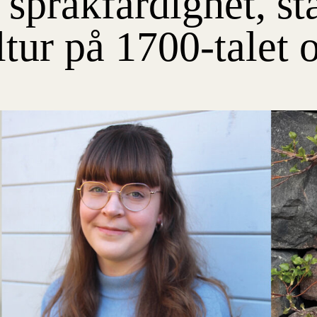
 språkfärdighet, s
ltur på 1700-talet 