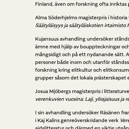
Finland, även om forskning ofta inrikta
Alma Söderhjelms magisterpris i historia t
Säätyläisyys ja säätyläiskotien irtaimist
Kujansuus avhandling undersöker ståndspe
ämne med hjälp av bouppteckningar och b
mångsidigt och på ett nydanande sätt. A
personer både inom och utanför ståndss
forskning kring elitkultur och elitkonsu
grupper såsom det lokala prästerskapet e
Josua Mjöbergs magisterpris i litteraturve
verenkuvien vuosina: Laji, ylirajaisuus ja
I sin avhandling undersöker Räsänen fra
i Kaj Kalins genreöverskridande verk
Ver
aidslitteratur och därmed en viktig utgå