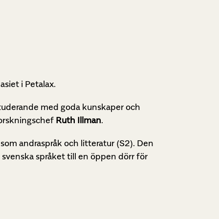
siet i Petalax.
 studerande med goda kunskaper och
forskningschef
Ruth Illman
.
ka som andraspråk och litteratur (S2). Den
t svenska språket till en öppen dörr för