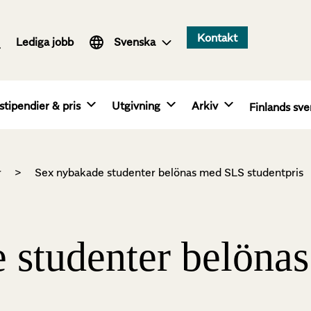
Suomi
Kontakt
Lediga jobb
English
Svenska
stipendier & pris
Utgivning
Arkiv
Finlands sve
r
>
Sex nybakade studenter belönas med SLS studentpris
 studenter belöna