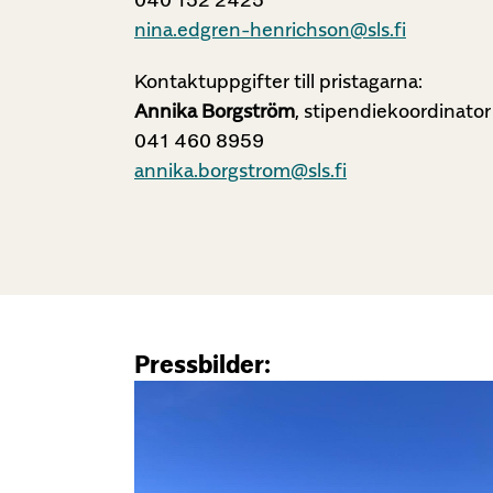
nina.edgren-henrichson@sls.fi
Kontaktuppgifter till pristagarna:
Annika Borgström
, stipendiekoordinator
041 460 8959
annika.borgstrom@sls.fi