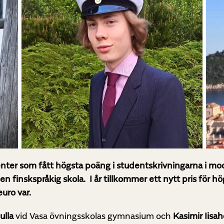
enter som fått högsta poäng i studentskrivningarna i mode
en finskspråkig skola. I år tillkommer ett nytt pris för
euro var.
ulla
vid Vasa övningsskolas gymnasium och
Kasimir Iisa