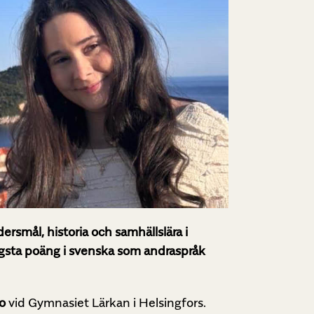
rsmål, historia och samhällslära i
 högsta poäng i svenska som andraspråk
ho
vid Gymnasiet Lärkan i Helsingfors.