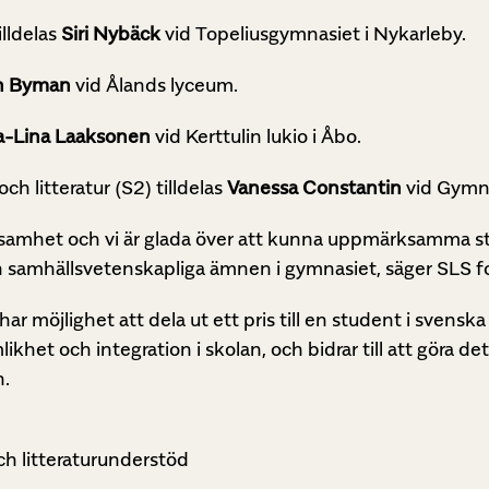
lldelas
Siri Nybäck
vid Topeliusgymnasiet i Nykarleby.
en Byman
vid Ålands lyceum.
-Lina Laaksonen
vid Kerttulin lukio i Åbo.
h litteratur (S2) tilldelas
Vanessa Constantin
vid Gymna
erksamhet och vi är glada över att kunna uppmärksamma
 samhällsvetenskapliga ämnen i gymnasiet, säger SLS 
r har möjlighet att dela ut ett pris till en student i svens
het och integration i skolan, och bidrar till att göra de
n.
och litteraturunderstöd