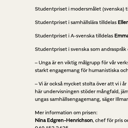
Studentpriset i modersmålet (svenska) ti
Studentpriset i samhällslära tilldelas
Ell
Studentpriset i A-svenska tilldelas
Emma
Studentpriset i svenska som andraspråk oc
– Unga är en viktig målgrupp för vår v
starkt engagemang för humanistiska och
– Vi är också mycket stolta över att vi i å
här undervisningen stöder mångfald, jämlik
ungas samhällsengagemang, säger Illma
Mer information om prisen:
Nina Edgren-Henrichson
, chef för pris 
040 152 2425