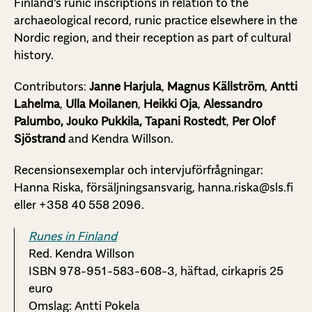
Finland’s runic inscriptions in relation to the
archaeological record, runic practice elsewhere in the
Nordic region, and their reception as part of cultural
history.
Contributors:
Janne Harjula
,
Magnus Källström
,
Antti
Lahelma
,
Ulla Moilanen
,
Heikki Oja
,
Alessandro
Palumbo, Jouko Pukkila, Tapani Rostedt
,
Per Olof
Sjöstrand
and Kendra Willson.
Recensionsexemplar och intervjuförfrågningar:
Hanna Riska, försäljningsansvarig, hanna.riska@sls.fi
eller +358 40 558 2096.
Runes in Finland
Red. Kendra Willson
ISBN 978-951-583-608-3, häftad, cirkapris 25
euro
Omslag: Antti Pokela