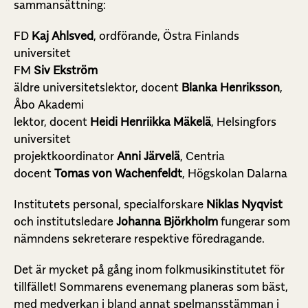
sammansättning:
FD
Kaj Ahlsved
, ordförande,
Östra Finlands
universitet
FM
Siv Ekström
äldre universitetslektor, docent
Blanka Henriksson
,
Åbo Akademi
lektor, docent
Heidi Henriikka Mäkelä
, Helsingfors
universitet
projektkoordinator
Anni Järvelä
, Centria
docent
Tomas von Wachenfeldt
, Högskolan Dalarna
Institutets personal, specialforskare
Niklas Nyqvist
och institutsledare
Johanna Björkholm
fungerar som
nämndens sekreterare respektive föredragande.
Det är mycket på gång inom folkmusikinstitutet för
tillfället! Sommarens evenemang planeras som bäst,
med medverkan i bland annat spelmansstämman i