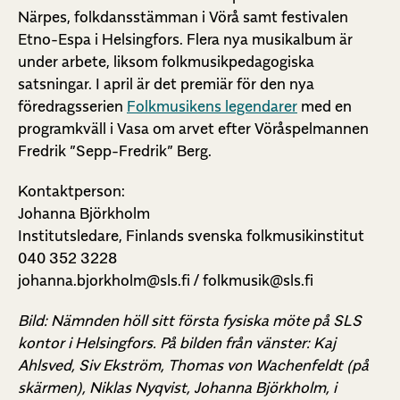
Närpes, folkdansstämman i Vörå samt festivalen
Etno-Espa i Helsingfors. Flera nya musikalbum är
under arbete, liksom folkmusikpedagogiska
satsningar. I april är det premiär för den nya
föredragsserien
Folkmusikens legendarer
med en
programkväll i Vasa om arvet efter Vöråspelmannen
Fredrik ”Sepp-Fredrik” Berg‎.
Kontaktperson:
Johanna Björkholm
Institutsledare, Finlands svenska folkmusikinstitut
040 352 3228
johanna.bjorkholm@sls.fi / folkmusik@sls.fi
Bild: Nämnden höll sitt första fysiska möte på SLS
kontor i Helsingfors. På bilden från vänster: Kaj
Ahlsved, Siv Ekström, Thomas von Wachenfeldt (på
skärmen), Niklas Nyqvist, Johanna Björkholm, i