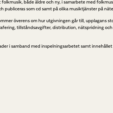
t folkmusik, både äldre och ny, i samarbete med folkmusi
h publiceras som cd samt på olika musiktjänster på näte
 kommer överens om hur utgivningen går till, upplagans st
grafering, tillståndsavgifter, distribution, nätspridning 
der i samband med inspelningsarbetet samt innehållet 