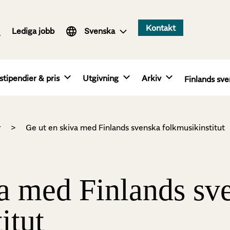
Suomi
Kontakt
Lediga jobb
English
Svenska
stipendier & pris
Utgivning
Arkiv
Finlands sve
r
>
Ge ut en skiva med Finlands svenska folkmusikinstitut
va med Finlands sv
itut