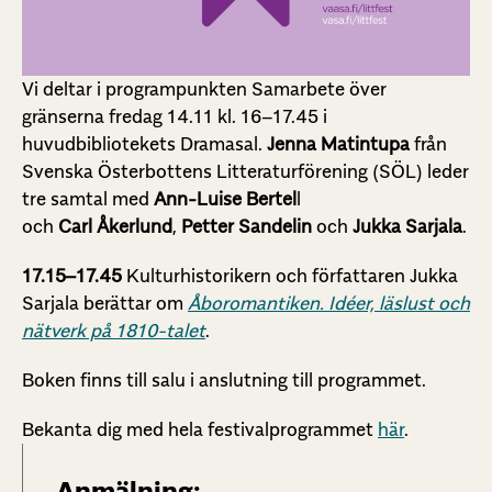
Vi deltar i programpunkten Samarbete över
gränserna fredag 14.11 kl. 16–17.45 i
huvudbibliotekets Dramasal.
Jenna Matintupa
från
Svenska Österbottens Litteraturförening (SÖL) leder
tre samtal med
Ann-Luise Bertel
l
och
Carl
Åkerlund
,
Petter Sandelin
och
Jukka Sarjala
.
17.15–17.45
Kulturhistorikern och författaren Jukka
Sarjala berättar om
Åboromantiken. Idéer, läslust och
nätverk på 1810-talet
.
Boken finns till salu i anslutning till programmet.
Bekanta dig med hela festivalprogrammet
här
.
Anmälning: