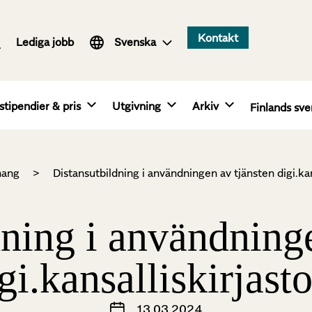
Suomi
Kontakt
Lediga jobb
English
Svenska
stipendier & pris
Utgivning
Arkiv
Finlands sve
ang
>
Distansutbildning i användningen av tjänsten digi.kans
dning i användninge
gi.kansalliskirjasto
13.03.2024