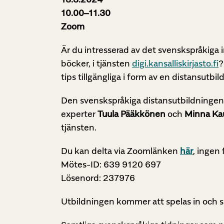
10.00–11.30
Zoom
Är du intresserad av det svenskspråkiga 
böcker, i tjänsten
digi.kansalliskirjasto.fi
?
tips tillgängliga i form av en distansutbi
Den svenskspråkiga distansutbildningen
experter
Tuula
Pääkkönen
och
Minna
Ka
tjänsten.
Du kan delta via Zoomlänken
här
, ingen
Mötes-ID: 639 9120 697
Lösenord: 237976
Utbildningen kommer att spelas in och s