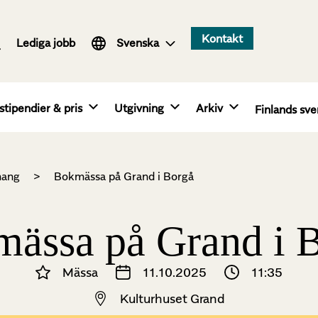
Suomi
Kontakt
Lediga jobb
English
Svenska
stipendier & pris
Utgivning
Arkiv
Finlands sve
ang
>
Bokmässa på Grand i Borgå
ässa på Grand i 
Mässa
11.10.2025
11:35
Kulturhuset Grand