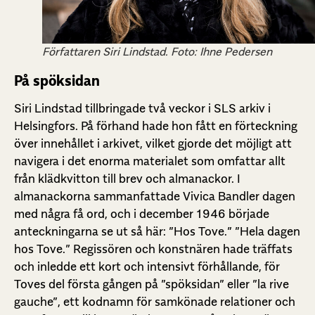
Författaren Siri Lindstad. Foto: Ihne Pedersen
På spöksidan
Siri Lindstad tillbringade två veckor i SLS arkiv i
Helsingfors. På förhand hade hon fått en förteckning
över innehållet i arkivet, vilket gjorde det möjligt att
navigera i det enorma materialet som omfattar allt
från klädkvitton till brev och almanackor. I
almanackorna sammanfattade Vivica Bandler dagen
med några få ord, och i december 1946 började
anteckningarna se ut så här: ”Hos Tove.” ”Hela dagen
hos Tove.” Regissören och konstnären hade träffats
och inledde ett kort och intensivt förhållande, för
Toves del första gången på ”spöksidan” eller ”la rive
gauche”, ett kodnamn för samkönade relationer och