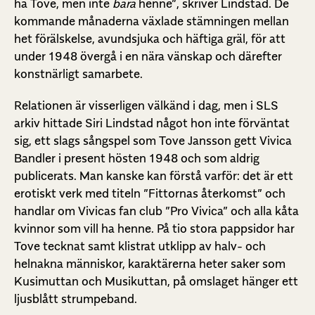
ha Tove, men inte
bara
henne”, skriver Lindstad. De
kommande månaderna växlade stämningen mellan
het förälskelse, avundsjuka och häftiga gräl, för att
under 1948 övergå i en nära vänskap och därefter
konstnärligt samarbete.
Relationen är visserligen välkänd i dag, men i SLS
arkiv hittade Siri Lindstad något hon inte förväntat
sig, ett slags sångspel som Tove Jansson gett Vivica
Bandler i present hösten 1948 och som aldrig
publicerats. Man kanske kan förstå varför: det är ett
erotiskt verk med titeln ”Fittornas återkomst” och
handlar om Vivicas fan club ”Pro Vivica” och alla kåta
kvinnor som vill ha henne. På tio stora pappsidor har
Tove tecknat samt klistrat utklipp av halv- och
helnakna människor, karaktärerna heter saker som
Kusimuttan och Musikuttan, på omslaget hänger ett
ljusblått strumpeband.