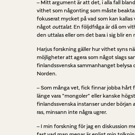
– Mitt argument är att det, i alla fall bla
vithet som någonting som måste beaktas oc
fokuserat mycket på vad som kan kallas vit
något
outtalat
. En följdfråga är då om v
den uttalas eller om det bara i sig blir en
Harjus forskning gäller hur vithet syns nä
möjligheter att agera som något slags s
finlandssvenska sammanhanget belysa dage
Norden.
– Som många vet, fick finnar jobba hårt f
länge vara ”mongoler” eller kanske högst n
finlandssvenska instanser under början a
ras, minsann inte några ugrer.
– I min forskning för jag en diskussion 
fast vad man menar är enligt min tolkning