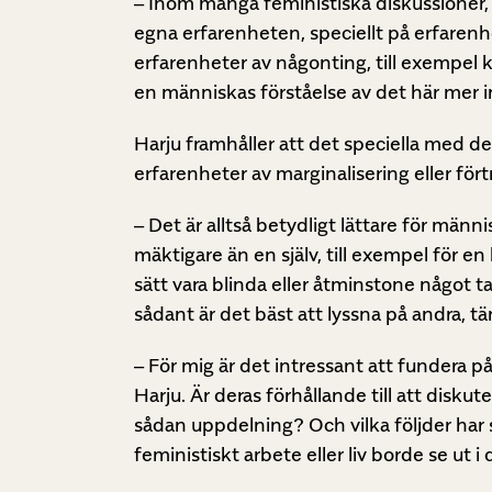
– Inom många feministiska diskussioner,
egna erfarenheten, speciellt på erfarenh
erfarenheter av någonting, till exempel kön
en människas förståelse av det här mer in
Harju framhåller att det speciella med det
erfarenheter av marginalisering eller fört
– Det är alltså betydligt lättare för män
mäktigare än en själv, till exempel för e
sätt vara blinda eller åtminstone något tafa
sådant är det bäst att lyssna på andra, t
– För mig är det intressant att fundera p
Harju. Är deras förhållande till att diskut
sådan uppdelning? Och vilka följder har 
feministiskt arbete eller liv borde se ut i 