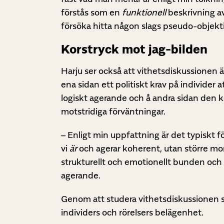
förstås som en
funktionell
beskrivning av
försöka hitta någon slags pseudo-objektiva
Korstryck mot jag-bilden
Harju ser också att vithetsdiskussionen ä
ena sidan ett politiskt krav på individe
logiskt agerande och å andra sidan den k
motstridiga förväntningar.
– Enligt min uppfattning är det typiskt f
vi
är
och agerar koherent, utan större mor
strukturellt och emotionellt bunden och b
agerande.
Genom att studera vithetsdiskussionen st
individers och rörelsers belägenhet.