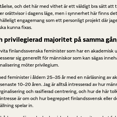
åelse, och det här med vithet är ett väldigt bra sätt att t
er orättvisor i dagens läge, men i synnerhet här finns det
hälleligt engagemang som ett personligt projekt där jag
ska kunna fixas.
h privilegierad majoritet på samma gå
a vita finlandssvenska feminister som har en akademisk 
resserar sig generellt för människor som kan sägas inneh
inalisering möter privilegium.
med feminister i åldern 25–35 år med en närläsning av 
senaste 10–20 åren. Jag är alltså intresserad av hur männ
inalisering och rasifierad centrering, och hur de här to
t intresse är om och hur begreppet finlandssvensk eller d
llning spelar in.