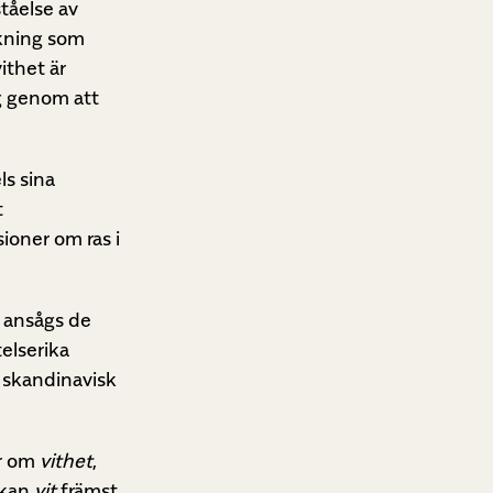
ståelse av
skning som
ithet är
ng genom att
ls sina
t
ioner om ras i
a ansågs de
telserika
v skandinavisk
ar om
vithet
,
 kan
vit
främst