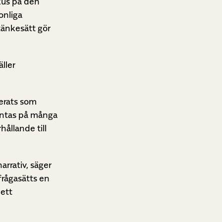
kus på den
onliga
 tänkesätt gör
äller
nerats som
 antas på många
hållande till
arrativ, säger
ifrågasätts en
 ett