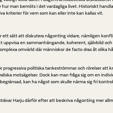
 hur man bemöts i det vardagliga livet. Historiskt handl
 kriterier för vem som kan eller inte kan kallas vit.
r ett sätt att diskutera någonting vidare, nämligen konfl
r att uppvisa en sammanhängande, koherent, självbild och
omplexa omvärld där människor de facto dras åt olika hål
ör progressiva politiska tankeströmmar och rörelser att kr
aliska motsägelser. Dock kan man fråga sig om en indivi
egränsad, kan ha något som skulle närma sig fri kontroll
rävar Harju därför efter att beskriva någonting mer all