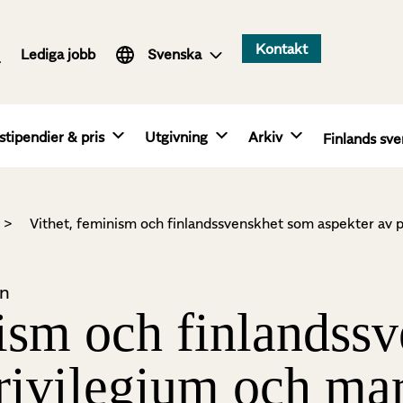
Suomi
Kontakt
Lediga jobb
English
Svenska
stipendier & pris
Utgivning
Arkiv
Finlands sve
>
Vithet, feminism och finlandssvenskhet som aspekter av p
on
nism och finlandss
rivilegium och mar