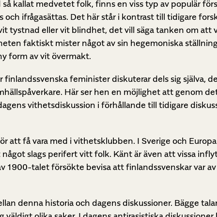
nd så kallat medvetet folk, finns en viss typ av populär för
h ifrågasättas. Det här står i kontrast till tidigare for
 tystnad eller vit blindhet, det vill säga tanken om att v
itheten faktiskt mister något av sin hegemoniska ställni
 ny form av vit övermakt.
r finlandssvenska feminister diskuterar dels sig själva, de
amhällspåverkare. Här ser hen en möjlighet att genom de
ns vithetsdiskussion i förhållande till tidigare diskuss
ör att få vara med i vithetsklubben. I Sverige och Europ
ågot slags perifert vitt folk. Känt är även att vissa infly
v 1900-talet försökte bevisa att finlandssvenskar var a
mellan denna historia och dagens diskussioner. Bägge tal
 väldigt olika saker. I dagens antirasistiska diskussioner