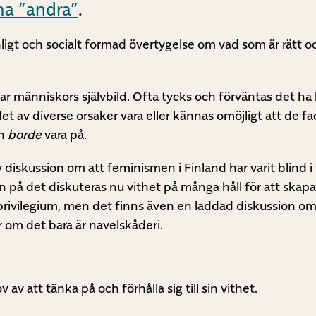
ma ”andra”
.
ligt och socialt formad övertygelse om vad som är rätt och
kar människors självbild. Ofta tycks och förväntas det h
et av diverse orsaker vara eller kännas omöjligt att de f
an
borde
vara på.
 diskussion om att feminismen i Finland har varit blind i f
on på det diskuteras nu vithet på många håll för att skap
rivilegium, men det finns även en laddad diskussion om i
r om det bara är navelskåderi.
v av att tänka på och förhålla sig till sin vithet.