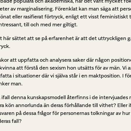
 både populära och akademiska, har det varit mycket fo
eter av marginalisering. Förenklat kan man säga att pers
at eller rasifierat förtryck, enligt ett visst feministiskt
tressant, till och med mer giltigt.
 här sättet att se på erfarenhet är att det uttryckligen g
ryck.
niskor att uppfatta och analysera saker där någon positio
n kvinna att förstå den sexism hon utsätts för av män. Vi
tta i situationer där vi själva står i en maktposition. I för
änker man.
å ifall denna kunskapsmodell återfinns i de intervjuades n
era kön annorlunda än deras förhållande till vithet? Eller 
svaren på dessa frågor för personernas tolkningar av hur
deras fall?