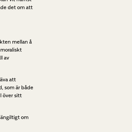
ade det om att
ikten mellan å
 moraliskt
l av
äva att
d, som är både
 över sitt
mängiltigt om