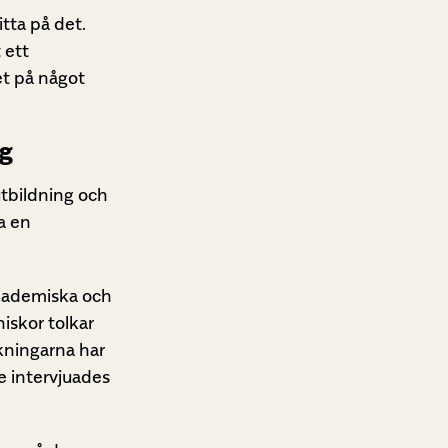
itta på det.
 ett
et på något
ng
utbildning och
a en
akademiska och
iskor tolkar
lkningarna har
e intervjuades