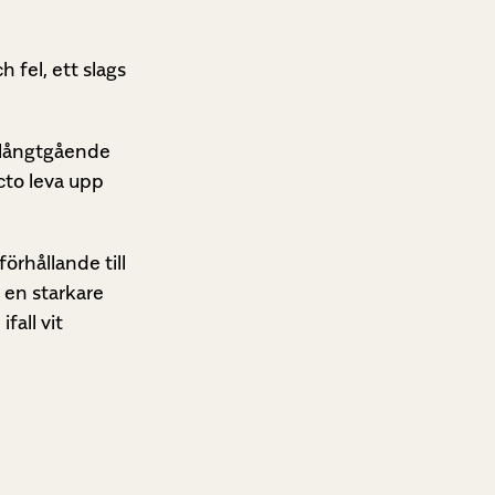
 fel, ett slags
a långtgående
acto leva upp
örhållande till
a en starkare
fall vit