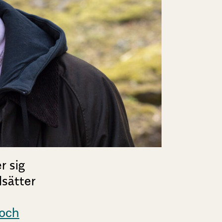
r sig
lsätter
 och