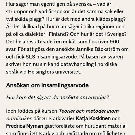
Hur säger man egentligen på svenska – vad är
strumpor och vad är sockor, är det samma sak eller
två skilda plagg? Hur är det med andra klädesplagg?
Är det skillnad på hur man säger i olika regioner och
på olika dialekter i Finland? Och hur är det i Sverige?
Det hela resulterade i en enkät som fick över 900
svar. För att göra den ansökte Jannike Bäckström om
och fick SLS insamlingsarvode. På basen av svaren
skriver hon nu sin kandidatavhandling i nordiska
språk vid Helsingfors universitet.
Ansökan om insamlingsarvode
Hur kom det sig att du ansökte om arvodet?
Idén föddes på kursen
Teorier och metoder inom
nordistiken
där SLS arkivarier
Katja Koskinen
och
Fredrica Nyman
gästföreläste om hurudant material
som finns i SLS arkiv och berättade om möjligheten