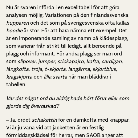
Nu är svaren införda i en excelltabell för att göra
analysen möjlig. Variationen på den finlandssvenska
hupparen
och det som på sverigesvenska ofta kallas
hoodie
är stor. För att bara nämna ett exempel. Det
är en imponerande samling av namn på klädesplagg,
som varierar från strikt till ledigt, allt beroende på
plagg och informant. För andra plagg ser man ord
som
slipover
,
jumper
,
stickapajto
,
kofta
,
cardigan
,
långkofta
,
tröja
,
t-skjorta
,
langärma
,
skjortblus
,
kragskjorta
och
lilla svarta
när man bläddrar i
tabellen.
Var det något ord du aldrig hade hört förut eller som
gjorde dig överraskad?
– Ja, ordet
schakettin
för en damkofta med knappar.
Vi är ju vana vid att jacketten är en festlig
förmiddagsklädsel för herrar, men SAOB anger att