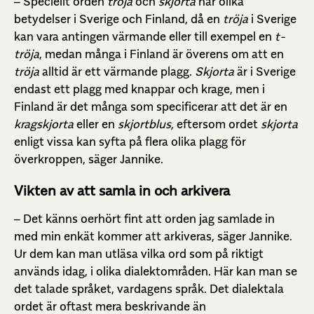
– Speciellt orden
tröja
och
skjorta
har olika
betydelser i Sverige och Finland, då en
tröja
i Sverige
kan vara antingen värmande eller till exempel en
t-
tröja
, medan många i Finland är överens om att en
tröja
alltid är ett värmande plagg.
Skjorta
är i Sverige
endast ett plagg med knappar och krage, men i
Finland är det många som specificerar att det är en
kragskjorta
eller en
skjortblus,
eftersom ordet
skjorta
enligt vissa kan syfta på flera olika plagg för
överkroppen, säger Jannike.
Vikten av att samla in och arkivera
– Det känns oerhört fint att orden jag samlade in
med min enkät kommer att arkiveras, säger Jannike.
Ur dem kan man utläsa vilka ord som på riktigt
används idag, i olika dialektområden. Här kan man se
det talade språket, vardagens språk. Det dialektala
ordet är oftast mera beskrivande än