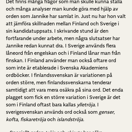
Det finns många frågor som man skulle kunna ställa
och många analyser man kunde göra med hjälp av
orden som Jannike har samlat in. Just nu har hon valt
att jämföra skillnaden mellan Finland och Sverige i
sin kandidatuppsats. I skrivande stund är den
fortfarande under arbete, men några slutsatser har
Jannike redan kunnat dra. I Sverige används flera
låneord från engelskan och i Finland lånar man från
finskan. I Finland använder man också oftare ord
som inte är etablerade i Svenska Akademiens
ordböcker. I finlandssvenskan är variationen på
orden större, men finlandssvenskarna tenderar
samtidigt att vara mera osäkra på sina ord. Det enda
plagget som fick en större variation i Sverige är det
som i Finland oftast bara kallas
ylletröja
. I
sverigesvenskan används ord också som
genser
,
kofta
,
fiskaretröja
och
islandströja
.