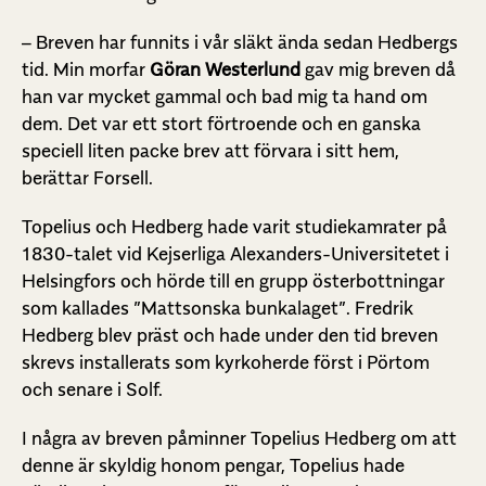
– Breven har funnits i vår släkt ända sedan Hedbergs
tid. Min morfar
Göran Westerlund
gav mig breven då
han var mycket gammal och bad mig ta hand om
dem. Det var ett stort förtroende och en ganska
speciell liten packe brev att förvara i sitt hem,
berättar Forsell.
Topelius och Hedberg hade varit studiekamrater på
1830-talet vid Kejserliga Alexanders-Universitetet i
Helsingfors och hörde till en grupp österbottningar
som kallades ”Mattsonska bunkalaget”. Fredrik
Hedberg blev präst och hade under den tid breven
skrevs installerats som kyrkoherde först i Pörtom
och senare i Solf.
I några av breven påminner Topelius Hedberg om att
denne är skyldig honom pengar, Topelius hade