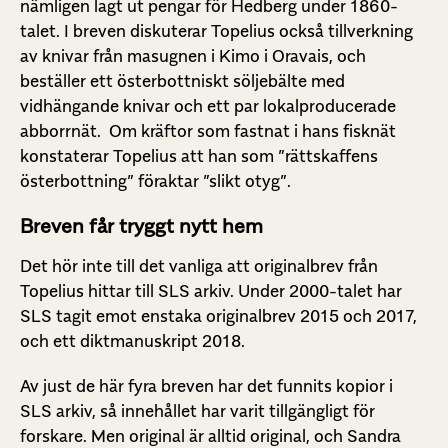
nämligen lagt ut pengar för Hedberg under 1860-
talet. I breven diskuterar Topelius också tillverkning
av knivar från masugnen i Kimo i Oravais, och
beställer ett österbottniskt söljebälte med
vidhängande knivar och ett par lokalproducerade
abborrnät. Om kräftor som fastnat i hans fisknät
konstaterar Topelius att han som ”rättskaffens
österbottning” föraktar ”slikt otyg”.
Breven får tryggt nytt hem
Det hör inte till det vanliga att originalbrev från
Topelius hittar till SLS arkiv. Under 2000-talet har
SLS tagit emot enstaka originalbrev 2015 och 2017,
och ett diktmanuskript 2018.
Av just de här fyra breven har det funnits kopior i
SLS arkiv, så innehållet har varit tillgängligt för
forskare. Men original är alltid original, och Sandra