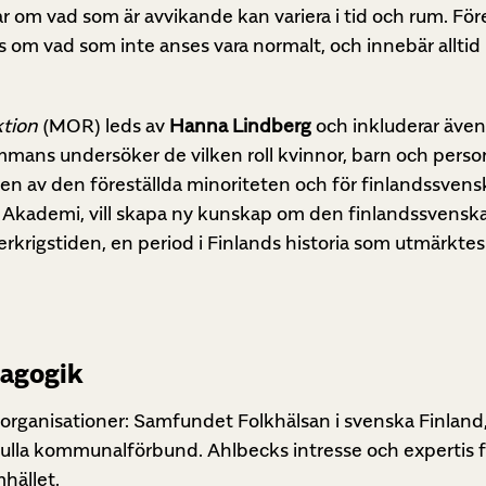
ar om vad som är avvikande kan variera i tid och rum. För
s om vad som inte anses vara normalt, och innebär allti
ktion
(MOR) leds av
Hanna Lindberg
och inkluderar äve
lsammans undersöker de vilken roll kvinnor, barn och per
en av den föreställda minoriteten och för finlandssvensk
Akademi, vill skapa ny kunskap om den finlandssvensk
rkrigstiden, en period i Finlands historia som utmärkte
dagogik
a organisationer: Samfundet Folkhälsan i svenska Finlan
ulla kommunalförbund. Ahlbecks intresse och expertis 
hället.