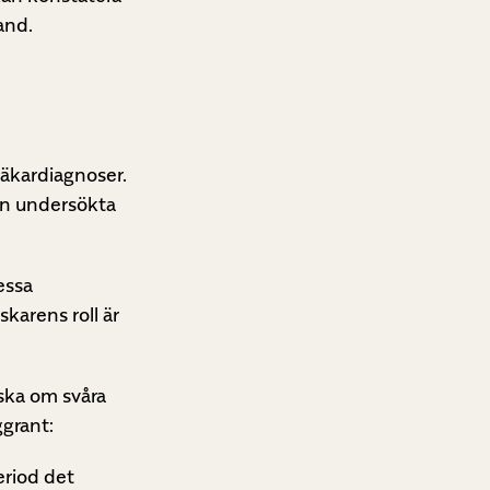
and.
äkardiagnoser.
en undersökta
essa
karens roll är
rska om svåra
ggrant:
eriod det