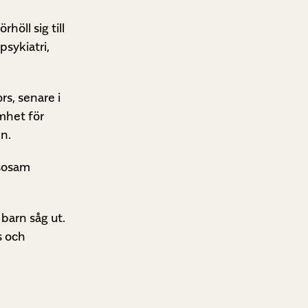
öll sig till
psykiatri,
s, senare i
mhet för
n.
lsosam
 barn såg ut.
s och