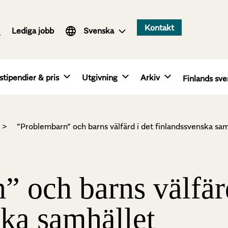
Suomi
Kontakt
Lediga jobb
English
Svenska
stipendier & pris
Utgivning
Arkiv
Finlands sve
>
”Problembarn” och barns välfärd i det finlandssvenska sam
 och barns välfärd
ska samhället