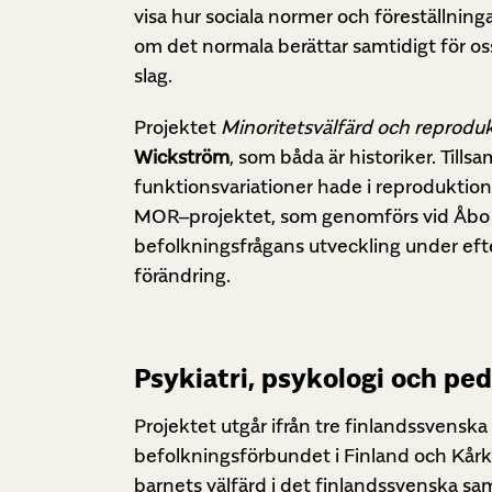
visa hur sociala normer och föreställning
om det normala berättar samtidigt för os
slag.
Projektet
Minoritetsvälfärd och reprodu
Wickström
, som båda är historiker. Til
funktionsvariationer hade i reproduktion
MOR–projektet, som genomförs vid Åbo 
befolkningsfrågans utveckling under efte
förändring.
Psykiatri, psykologi och pe
Projektet utgår ifrån tre finlandssvensk
befolkningsförbundet i Finland och Kårk
barnets välfärd i det finlandssvenska sam