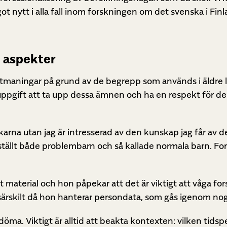
t nytt i alla fall inom forskningen om det svenska i Finl
a aspekter
tmaningar på grund av de begrepp som används i äldre l
uppgift att ta upp dessa ämnen och ha en respekt för d
äkarna utan jag är intresserad av den kunskap jag får av d
ställt både problembarn och så kallade normala barn. Fors
 material och hon påpekar att det är viktigt att våga fo
 särskilt då hon hanterar persondata, som gås igenom no
r döma. Viktigt är alltid att beakta kontexten: vilken tidsp