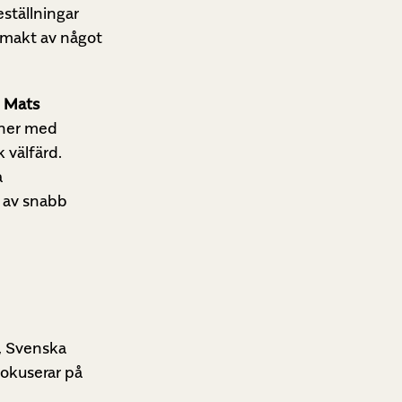
eställningar
d makt av något
n
Mats
soner med
 välfärd.
a
s av snabb
d, Svenska
fokuserar på