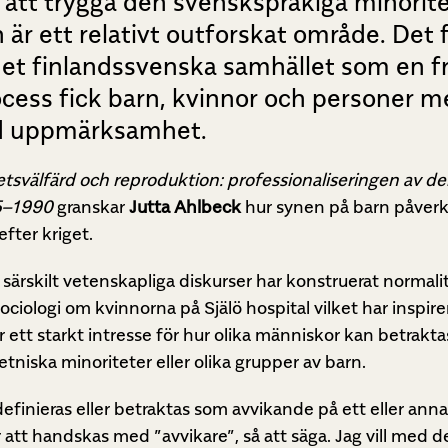
r att trygga den svenskspråkiga minorit
n är ett relativt outforskat område. Det
et finlandssvenska samhället som en fr
ocess fick barn, kvinnor och personer 
ad uppmärksamhet.
etsvälfärd och reproduktion: professionaliseringen av d
45–1990
granskar
Jutta Ahlbeck
hur synen på barn påver
ter kriget.
r särskilt vetenskapliga diskurser har konstruerat normali
iologi om kvinnorna på Själö hospital vilket har inspirer
 ett starkt intresse för hur olika människor kan betrakt
niska minoriteter eller olika grupper av barn.
definieras eller betraktas som avvikande på ett eller anna
 att handskas med ”avvikare”, så att säga. Jag vill med d