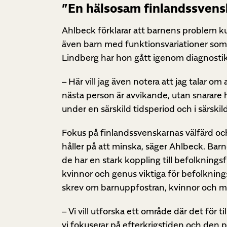
”En hälsosam finlandssvens
Ahlbeck förklarar att barnens problem k
även barn med funktionsvariationer som 
Lindberg har hon gått igenom diagnosti
– Här vill jag även notera att jag talar o
nästa person är avvikande, utan snarare h
under en särskild tidsperiod och i särsk
Fokus på finlandssvenskarnas välfärd och
håller på att minska, säger Ahlbeck. Bar
de har en stark koppling till befolknings
kvinnor och genus viktiga för befolknin
skrev om barnuppfostran, kvinnor och m
– Vi vill utforska ett område där det för ti
vi fokuserar på efterkrigstiden och den 