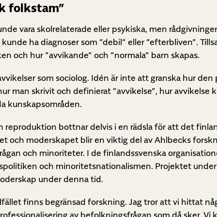
k folkstam”
unde vara skolrelaterade eller psykiska, men rådgivning
kunde ha diagnoser som ”debil” eller ”efterbliven”. Ti
ken och hur ”avvikande” och ”normala” barn skapas.
m avvikelser som sociolog. Idén är inte att granska hur de
ur man skrivit och definierat ”avvikelse”, hur avvikelse 
ilda kunskapsområden.
 reproduktion bottnar delvis i en rädsla för att det finl
net och moderskapet blir en viktig del av Ahlbecks fors
frågan och minoriteter. I de finlandssvenska organisation
gspolitiken och minoritetsnationalismen. Projektet unde
oderskap under denna tid.
llfället finns begränsad forskning. Jag tror att vi hittat n
professionalisering av befolkningsfrågan som då sker. Vi 