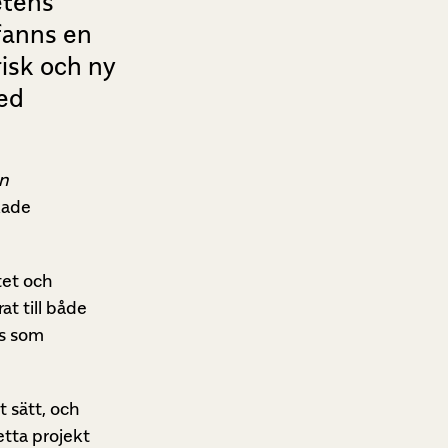
etens
 fanns en
isk och ny
med
en
kade
tet och
at till både
as som
t sätt, och
etta projekt