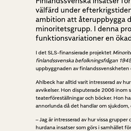
Finlandssvenska insatser fö
välfärd under efterkrigstide
ambition att återuppbygga d
minoritetsgrupp. I denna pr
funktionsvariationer en ök
I det SLS-finansierade projektet
Minorit
finlandssvenska befolkningsfrågan 19
uppbyggnaden av finlandssvenskheten ef
Ahlbeck har alltid varit intresserad av hu
avvikelser. Hon disputerade 2006 inom soc
teaterföreställningar och böcker. Hon har
annorlunda då det handlar om sjukdom, et
– Jag är intresserad av hur vissa grupper 
hurdana insatser som görs i samhället för