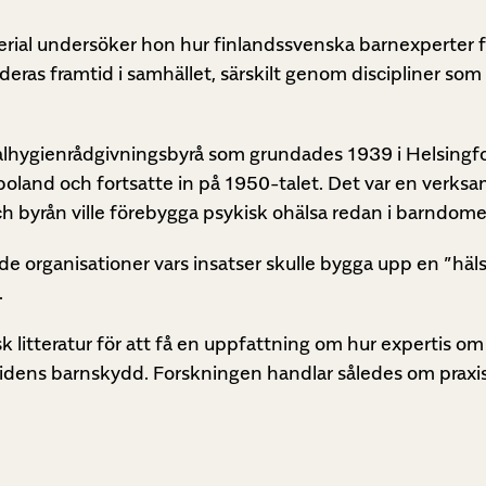
ial undersöker hon hur finlandssvenska barnexperter förh
eras framtid i samhället, särskilt genom discipliner som 
alhygienrådgivningsbyrå som grundades 1939 i Helsingfor
boland och fortsatte in på 1950-talet. Det var en verksa
h byrån ville förebygga psykisk ohälsa redan i barndome
 de organisationer vars insatser skulle bygga upp en ”hä
.
k litteratur för att få en uppfattning om hur expertis om
tidens barnskydd. Forskningen handlar således om praxi