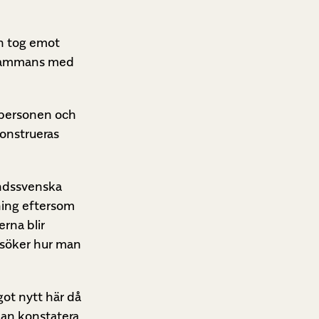
en tog emot
llsammans med
n personen och
konstrueras
andssvenska
kning eftersom
erna blir
rsöker hur man
ågot nytt här då
kan konstatera