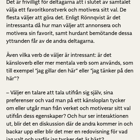
Det är frivilligt för deltagarna att i slutet av samtalet
välja ett favoritkonstverk och motivera sitt val. De
flesta väljer att göra det. Enligt Rönnqvist är det
intressanta då hur man väljer att annonsera och
motivera sin favorit, samt hurdant bemötande dessa
yttranden får av de andra deltagarna.
Även vilka verb de väljer är intressant: är det
känsloverb eller mer mentala verb som används, som
till exempel ”jag gillar den här” eller ”jag tänker på den
här”?
– Väljer en talare att tala utifrån sig själv, sina
preferenser och vad man på ett känsloplan tycker
om eller utgår man från verket och motiverar sitt val
utifrån dess egenskaper? Och hur ser interaktionen
ut, blir det en diskussion där de andra kommer in och
backar upp eller blir det mer en redovisning för vad
jag valt och varför jag tycker det är bäst?