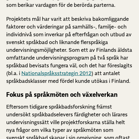
som berikar vardagen för de berörda parterna.
Projektets mål har varit att beskriva bakomliggande
faktorer och värderingar på samhälls-, familje- och
individnivå som inverkar på efterfrågan och utbud av
svenskt språkbad och liknande flerspråkiga
undervisningsmöjligheter. Som ett av Finlands äldsta
omfattande undervisningsprogram på två språk har
språkbad bevisats fungera väl, och det har föreslagits
(bl.a. i
Nationalspråksstrategin 2012
) att antalet
språkbadsklasser med fördel kunde utökas i Finland.
Fokus på språkmöten och växelverkan
Eftersom tidigare språkbadsforskning främst
undersökt språkbadselevers färdigheter och lärares
undervisningssätt ville projektforskarna ställa helt
nya frågor om vilka typer av språkmöten som
svenskt språkbad skapar i sin omgivning, som oftast