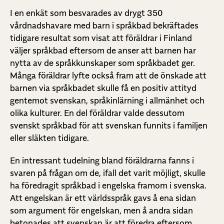
I en enkät som besvarades av drygt 350
vårdnadshavare med barn i språkbad bekräftades
tidigare resultat som visat att föräldrar i Finland
väljer språkbad eftersom de anser att barnen har
nytta av de språkkunskaper som språkbadet ger.
Många föräldrar lyfte också fram att de önskade att
barnen via språkbadet skulle få en positiv attityd
gentemot svenskan, språkinlärning i allmänhet och
olika kulturer. En del föräldrar valde dessutom
svenskt språkbad för att svenskan funnits i familjen
eller släkten tidigare.
En intressant tudelning bland föräldrarna fanns i
svaren på frågan om de, ifall det varit möjligt, skulle
ha föredragit språkbad i engelska framom i svenska.
Att engelskan är ett världsspråk gavs å ena sidan
som argument för engelskan, men å andra sidan
betonades att svenskan är att föredra eftersom