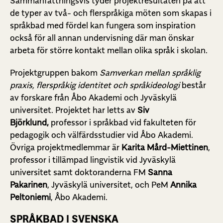
Sammanfattningsvis tyder projektresultaten på att
de typer av två- och flerspråkiga möten som skapas i
språkbad med fördel kan fungera som inspiration
också för all annan undervisning där man önskar
arbeta för större kontakt mellan olika språk i skolan.
Projektgruppen bakom
Samverkan mellan språklig
praxis, flerspråkig identitet och språkideologi
består
av forskare från Åbo Akademi och Jyväskylä
universitet. Projektet har letts av
Siv
Björklund,
professor i språkbad vid fakulteten för
pedagogik och välfärdsstudier vid Åbo Akademi.
Övriga projektmedlemmar är
Karita Mård-Miettinen
,
professor i tillämpad lingvistik vid Jyväskylä
universitet samt doktoranderna FM
Sanna
Pakarinen
, Jyväskylä universitet, och PeM
Annika
Peltoniemi
, Åbo Akademi.
SPRÅKBAD I SVENSKA