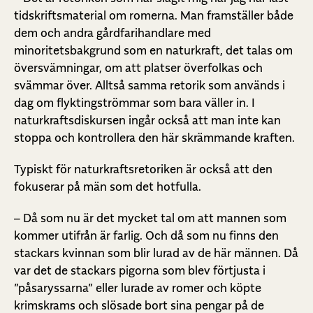
tidskriftsmaterial om romerna. Man framställer både
dem och andra gårdfarihandlare med
minoritetsbakgrund som en naturkraft, det talas om
översvämningar, om att platser överfolkas och
svämmar över. Alltså samma retorik som används i
dag om flyktingströmmar som bara väller in. I
naturkraftsdiskursen ingår också att man inte kan
stoppa och kontrollera den här skrämmande kraften.
Typiskt för naturkraftsretoriken är också att den
fokuserar på män som det hotfulla.
– Då som nu är det mycket tal om att mannen som
kommer utifrån är farlig. Och då som nu finns den
stackars kvinnan som blir lurad av de här männen. Då
var det de stackars pigorna som blev förtjusta i
”påsaryssarna” eller lurade av romer och köpte
krimskrams och slösade bort sina pengar på de