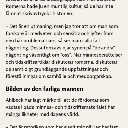
Romerna hade ju en muntlig kultur, så de har inte
lämnat skrivavtryck i historien.
– Det är en utmaning, men jag tror att om man som
forskare är medveten och sensitiv och lyfter fram
den här problematiken, så ser man i alla fall
någonting. Dessutom avslöjar synen på ”de andra”
någonting väsentligt om ”oss”. När minnesberättelser
och tidskriftsartiklar diskuterar romerna, diskuterar
de samtidigt grundläggande uppfattningar och
föreställningar om samhälle och medborgarskap.
Bilden av den farliga mannen
Ahlbeck har lagt märke till att de fördomar som
vädras i både minnes- och tidskriftsmaterialet har
många likheter med dagens värld.
– Det är retoriken som har slagit mig när jag har läst