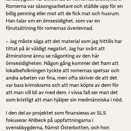
Romerna var säsongsarbetare och ställde upp för en
billig penning eller mot att de fick mat och husrum.
Han talar om en ömsesidighet, som var en
förutsättning för romernas överlevnad.
– Jag måste säga att det material som jag hittills har
tittat på är väldigt negativt. Jag har svårt att
åtminstone ännu se någonting av den här
ömsesidigheten. Någon gång kommer det fram att
lokalbefolkningen tyckte att romernas spetsar och
andra arbeten var fina, men ofta skriver de att det
var bara krimskrams och att man köpte av dem för
att man vill bli av med dem. I vissa fall ser man det
som kristligt att man hjälper sin medmänniska i nöd.
I den del av projektet som finansieras av SLS
fokuserar Ahlbeck på uppfattningarna i
svenskbygderna, främst Österbotten, och hon