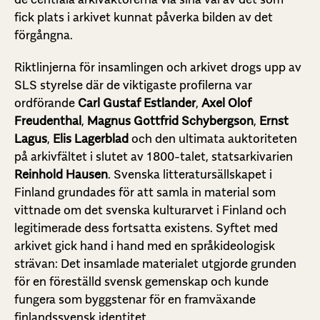
fick plats i arkivet kunnat påverka bilden av det
förgångna.
Riktlinjerna för insamlingen och arkivet drogs upp av
SLS styrelse där de viktigaste profilerna var
ordförande
Carl Gustaf Estlander
,
Axel Olof
Freudenthal
,
Magnus Gottfrid Schybergson
,
Ernst
Lagus
,
Elis Lagerblad
och den ultimata auktoriteten
på arkivfältet i slutet av 1800-talet, statsarkivarien
Reinhold Hausen
. Svenska litteratursällskapet i
Finland grundades för att samla in material som
vittnade om det svenska kulturarvet i Finland och
legitimerade dess fortsatta existens. Syftet med
arkivet gick hand i hand med en språkideologisk
strävan: Det insamlade materialet utgjorde grunden
för en föreställd svensk gemenskap och kunde
fungera som byggstenar för en framväxande
finlandssvensk identitet.