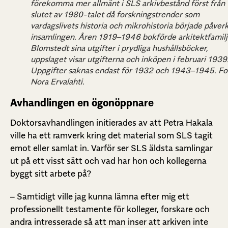
förekomma mer allmänt i SLS arkivbestånd först från
slutet av 1980-talet då forskningstrender som
vardagslivets historia och mikrohistoria började påver
insamlingen. Åren 1919–1946 bokförde arkitektfamil
Blomstedt sina utgifter i prydliga hushållsböcker,
uppslaget visar utgifterna och inköpen i februari 1939
Uppgifter saknas endast för 1932 och 1943–1945. Fo
Nora Ervalahti.
Avhandlingen en ögonöppnare
Doktorsavhandlingen initierades av att Petra Hakala
ville ha ett ramverk kring det material som SLS tagit
emot eller samlat in. Varför ser SLS äldsta samlingar
ut på ett visst sätt och vad har hon och kollegerna
byggt sitt arbete på?
– Samtidigt ville jag kunna lämna efter mig ett
professionellt testamente för kolleger, forskare och
andra intresserade så att man inser att arkiven inte