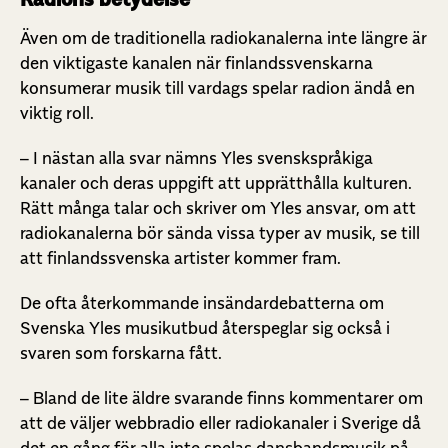
Även om de traditionella radiokanalerna inte längre är
den viktigaste kanalen när finlandssvenskarna
konsumerar musik till vardags spelar radion ändå en
viktig roll.
– I nästan alla svar nämns Yles svenskspråkiga
kanaler och deras uppgift att upprätthålla kulturen.
Rätt många talar och skriver om Yles ansvar, om att
radiokanalerna bör sända vissa typer av musik, se till
att finlandssvenska artister kommer fram.
De ofta återkommande insändardebatterna om
Svenska Yles musikutbud återspeglar sig också i
svaren som forskarna fått.
– Bland de lite äldre svarande finns kommentarer om
att de väljer webbradio eller radiokanaler i Sverige då
det en gång för alla inte spelas dansbandsmusik på