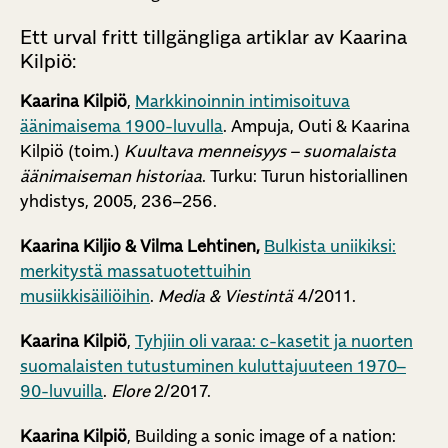
Ett urval fritt tillgängliga artiklar av Kaarina
Kilpiö:
Kaarina Kilpiö
,
Markkinoinnin intimisoituva
äänimaisema 1900-luvulla
. Ampuja, Outi & Kaarina
Kilpiö (toim.)
Kuultava menneisyys – suomalaista
äänimaiseman historiaa
. Turku: Turun historiallinen
yhdistys, 2005, 236–256.
Kaarina Kiljio & Vilma Lehtinen,
Bulkista uniikiksi:
merkitystä massatuotettuihin
musiikkisäiliöihin
.
Media & Viestintä
4/2011.
Kaarina Kilpiö
,
Tyhjiin oli varaa: c-kasetit ja nuorten
suomalaisten tutustuminen kuluttajuuteen 1970–
90-luvuilla
.
Elore
2/2017.
Kaarina Kilpiö
, Building a sonic image of a nation: