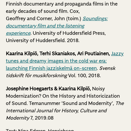
Finnish documentary and propaganda films in the
early decades of sound film. Cox,
Geoffrey and Corner, John (toim.)
Soundings:
documentary film and the listening
experience
. University of Huddersfield Press,
University of Huddersfield. 2018.
Kaarina Kilpiö, Terhi Skaniakos, Ari Poutiainen,
Jazzy
tunes and dreamy images in the cold war era:
launching Finnish jazziskelmä on-screen
.
Svensk
tidskrift för musikforskning
Vol. 100, 2018.
Josephine Hoegaerts & Kaarina Kilpiö,
Noisy
Modernization? On the History and Historicization
of Sound. Temanummer ’Sound and Modernity’,
The
International Journal for History, Culture and
Modernity
7, 2019.08
Text: Nina Edgren-Henrichson