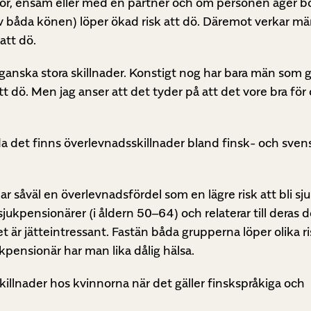
bor, ensam eller med en partner och om personen äger b
v båda könen) löper ökad risk att dö. Däremot verkar män 
att dö.
 ganska stora skillnader. Konstigt nog har bara män som g
ö. Men jag anser att det tyder på att det vore bra för o
a det finns överlevnadsskillnader bland finsk- och sven
har såväl en överlevnadsfördel som en lägre risk att bli s
kpensionärer (i åldern 50–64) och relaterar till deras d
t är jätteintressant. Fastän båda grupperna löper olika ris
pensionär har man lika dålig hälsa.
 skillnader hos kvinnorna när det gäller finskspråkiga och