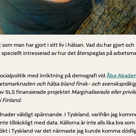
 som man har gjort i sitt liv i hälsan. Vad du har gjort oc
är speciellt intresserad av hur det återspeglas på arbets
socialpolitik med inriktning på demografi vid
Åbo Akademi
etsmarknaden och hälsa bland finsk- och svenskspråki
 av SLS finansierade projektet
Marginaliserade eller privi
i Finland
.
lnader väldigt spännande. I Tyskland, varifrån jag komm
te tillräckligt med data. Källorna är inte alls lika bra som 
kt i Tyskland var det närmaste jag kunde komma dödlig