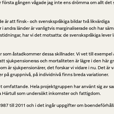
för första gången vågade jag inte ens drömma om allt det
 är att finsk- och svenskspråkiga bildar två likvärdiga
 i andra länder är vanligtvis marginaliserade och har säm
gstidningar, har vi det motsatta: de svenskspråkiga lever 
er som åstadkommer dessa skillnader. Vi vet till exempel 
 att sjukpensioneras och mortaliteten är lägre i den här
 är sjukpensionärer, det forskar vi vidare i nu. Det är v
er på gruppnivå, på individnivå finns breda variationer.
ket omfattande. Hela projektgruppen har använt sig av s
la Härtull som undersökt inkomster och fattigdom.
 1987 till 2011 och i det ingår uppgifter om boendeförhål