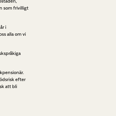
ostaden,
som frivilligt
år i
ss alla om vi
skspråkiga
jukpensionär.
ödsrisk efter
k att bli