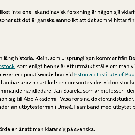
vilket inte ens i skandinavisk forskning är någon självklar
soner att det är ganska sannolikt att det som vi hittar fin
n lång historia. Klein, som ursprungligen kommer från Ber
Rostock
, som enligt henne är ett utmärkt ställe om man vi
sterexamen praktiserade hon vid
Estonian Institute of Pop
d andra skrev en artikel som presenterades vid en stor k
mmande handledare, Jan Saarela, som är professor i dem
n sig till Åbo Akademi i Vasa för sina doktorandstudier
under sin utbytestermin i Umeå. I samband med utbytet
fördelen är att man klarar sig på svenska.