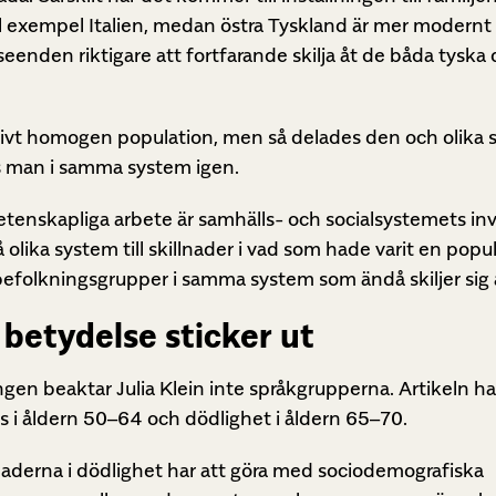
ll exempel Italien, medan östra Tyskland är mer modernt 
eenden riktigare att fortfarande skilja åt de båda tyska 
ativt homogen population, men så delades den och olika
s man i samma system igen.
 vetenskapliga arbete är samhälls- och socialsystemets in
olika system till skillnader i vad som hade varit en popul
efolkningsgrupper i samma system som ändå skiljer sig 
betydelse sticker ut
ingen beaktar Julia Klein inte språkgrupperna. Artikeln h
i åldern 50–64 och dödlighet i åldern 65–70.
llnaderna i dödlighet har att göra med sociodemografiska