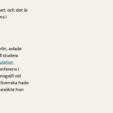
het, och det är
ns i
lin, avlade
ll studera
ulation
onferens i
ografi vid
. Svenska hade
 besökte hon