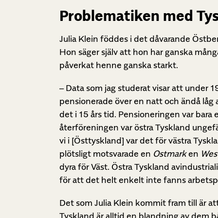
Problematiken med Tys
Julia Klein föddes i det dåvarande Östbe
Hon säger själv att hon har ganska mån
påverkat henne ganska starkt.
– Data som jag studerat visar att under 1
pensionerade över en natt och ändå låg a
det i 15 års tid. Pensioneringen var bar
återföreningen var östra Tyskland ungefär 
vi i [Östtyskland] var det för västra Tysk
plötsligt motsvarade en
Ostmark
en
Wes
dyra för Väst. Östra Tyskland avindustria
för att det helt enkelt inte fanns arbetsp
Det som Julia Klein kommit fram till är a
Tyskland är alltid en blandning av dem båd