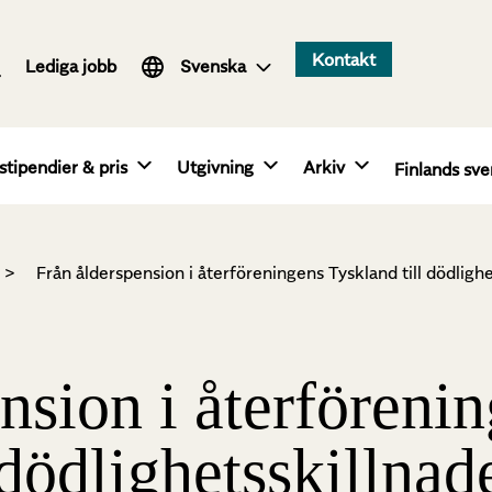
Suomi
Kontakt
Lediga jobb
English
Svenska
stipendier & pris
Utgivning
Arkiv
Finlands sve
>
Från ålderspension i återföreningens Tyskland till dödlighe
nsion i återföreni
 dödlighetsskillnad