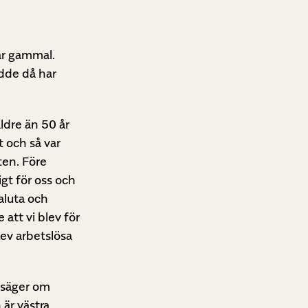
år gammal.
dde då har
ldre än 50 år
 och så var
ten. Före
igt för oss och
valuta och
att vi blev för
lev arbetslösa
n säger om
 är västra