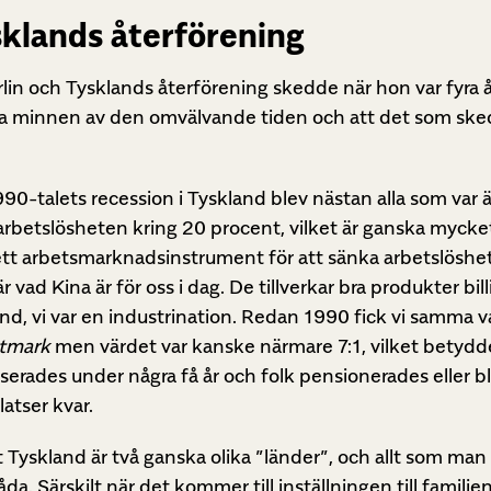
klands återförening
rlin och Tysklands återförening skedde när hon var fyra 
ga minnen av den omvälvande tiden och att det som ske
990-talets recession i Tyskland blev nästan alla som var ä
rbetslösheten kring 20 procent, vilket är ganska mycket
a ett arbetsmarknadsinstrument för att sänka arbetslöshe
vad Kina är för oss i dag. De tillverkar bra produkter bill
land, vi var en industrination. Redan 1990 fick vi samma 
tmark
men värdet var kanske närmare 7:1, vilket betydde 
liserades under några få år och folk pensionerades eller b
latser kvar.
tt Tyskland är två ganska olika ”länder”, och allt som ma
a. Särskilt när det kommer till inställningen till familjen