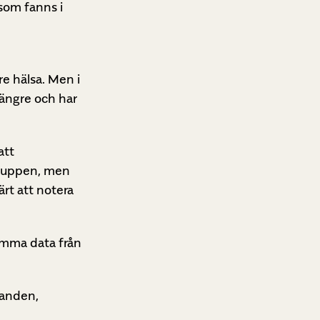
 som fanns i
re hälsa. Men i
längre och har
att
 gruppen, men
ärt att notera
amma data från
landen,