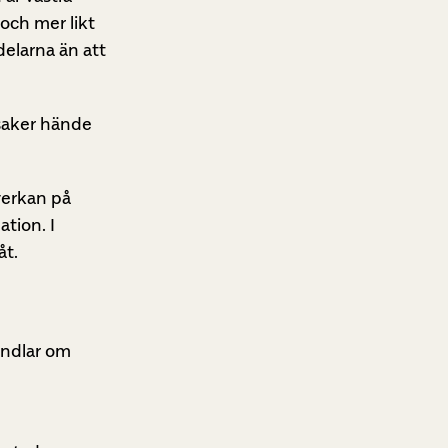
och mer likt
delarna än att
 saker hände
verkan på
ation. I
åt.
andlar om