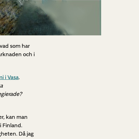
h vad som har
marknaden och i
 i Vasa
.
ga
legierade?
er, kan man
i Finland.
heten. Då jag