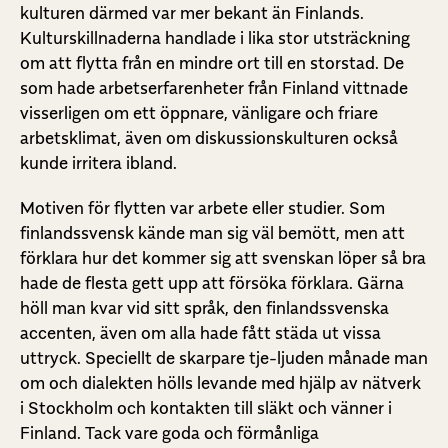
kulturen därmed var mer bekant än Finlands.
Kulturskillnaderna handlade i lika stor utsträckning
om att flytta från en mindre ort till en storstad. De
som hade arbetserfarenheter från Finland vittnade
visserligen om ett öppnare, vänligare och friare
arbetsklimat, även om diskussionskulturen också
kunde irritera ibland.
Motiven för flytten var arbete eller studier. Som
finlandssvensk kände man sig väl bemött, men att
förklara hur det kommer sig att svenskan löper så bra
hade de flesta gett upp att försöka förklara. Gärna
höll man kvar vid sitt språk, den finlandssvenska
accenten, även om alla hade fått städa ut vissa
uttryck. Speciellt de skarpare tje-ljuden månade man
om och dialekten hölls levande med hjälp av nätverk
i Stockholm och kontakten till släkt och vänner i
Finland. Tack vare goda och förmånliga