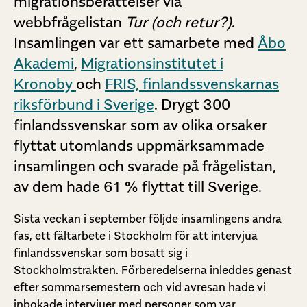
migrationsberättelser via
webbfrågelistan
Tur (och retur?)
.
Insamlingen var ett samarbete med
Åbo
Akademi
,
Migrationsinstitutet i
Kronoby
och
FRIS, finlandssvenskarnas
riksförbund i Sverige
. Drygt 300
finlandssvenskar som av olika orsaker
flyttat utomlands uppmärksammade
insamlingen och svarade på frågelistan,
av dem hade 61 % flyttat till Sverige.
Sista veckan i september följde insamlingens andra
fas, ett fältarbete i Stockholm för att intervjua
finlandssvenskar som bosatt sig i
Stockholmstrakten. Förberedelserna inleddes genast
efter sommarsemestern och vid avresan hade vi
inbokade intervjuer med personer som var