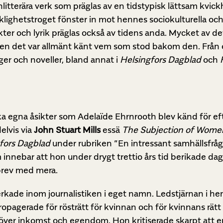
litterära verk som präglas av en tidstypisk lättsam kvickh
klighetstroget fönster in mot hennes sociokulturella och
kter och lyrik präglas också av tidens anda. Mycket av d
 men det var allmänt känt vem som stod bakom den. Frå
er och noveller, bland annat i
Helsingfors Dagblad
och
 egna åsikter som Adelaïde Ehrnrooth blev känd för ef
elvis via
John Stuart Mills
essä
The Subjection of Wome
fors Dagblad
under rubriken ”En intressant samhällsfråg
 innebar att hon under drygt trettio års tid berikade d
ebrev med mera.
rkade inom journalistiken i eget namn. Ledstjärnan i h
pagerade för rösträtt för kvinnan och för kvinnans rätt t
a över inkomst och egendom. Hon kritiserade skarpt att 