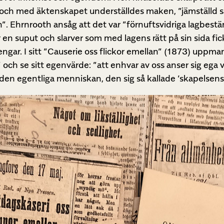
, i och med äktenskapet underställdes maken, ”jämställd
. Ehrnrooth ansåg att det var ”förnuftsvidriga lagbestä
n suput och slarver som med lagens rätt på sin sida fic
gar. I sitt ”Causerie oss flickor emellan” (1873) uppman
 och se sitt egenvärde: ”att enhvar av oss anser sig ega
l den egentliga menniskan, den sig så kallade ’skapelsens