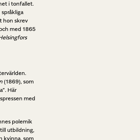
et i tonfallet.
 språkliga
et hon skrev
n och med 1865
Helsingfors
tervärlden.
n
(1869), som
a”. Här
agspressen med
ennes polemik
ill utbildning,
en kvinna, som