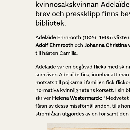
kvinnosakskvinnan Adelaïde
brev och pressklipp finns bev
bibliotek.
Adelaïde Ehrnrooth (1826–1905) växte up
Adolf Ehrnrooth
och
Johanna Christina 
till hästen Camilla.
Adelaïde var en begåvad flicka med skin
som även Adelaïde fick, innebar att man sk
motsats till pojkarna i familjen fick flic
normativa kvinnlighetens korsett. I sin b
skriver
Helena Westermarck
: ”Medvetet 
fåran av dessa missförhållanden, tills 
strömfåran utgjordes av en för samtiden 