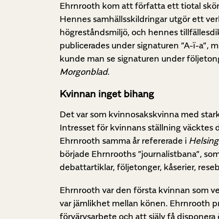
Ehrnrooth kom att författa ett tiotal skön
Hennes samhällsskildringar utgör ett ver
högreståndsmiljö, och hennes tillfällesdi
publicerades under signaturen ”A-ï-a”,
kunde man se signaturen under följetong
Morgonblad
.
Kvinnan inget bihang
Det var som kvinnosakskvinna med starka
Intresset för kvinnans ställning väcktes d
Ehrnrooth samma år refererade i
Helsing
började Ehrnrooths ”journalistbana”, som
debattartiklar, följetonger, kåserier, res
Ehrnrooth var den första kvinnan som ve
var jämlikhet mellan könen. Ehrnrooth pro
förvärvsarbete och att själv få disponer