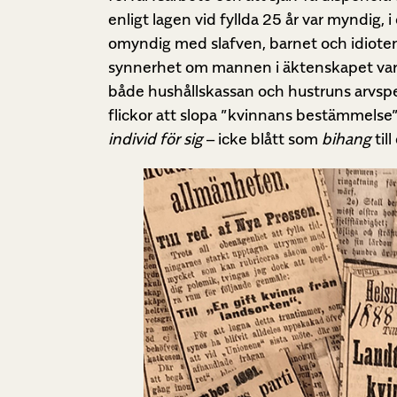
enligt lagen vid fyllda 25 år var myndig
omyndig med slafven, barnet och idioten”
synnerhet om mannen i äktenskapet var e
både hushållskassan och hustruns arvspen
flickor att slopa ”kvinnans bestämmelse”
individ för sig
– icke blått som
bihang
til