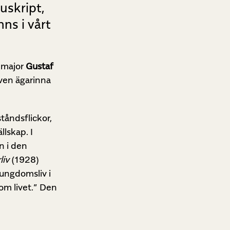
uskript,
ns i vårt
almajor
Gustaf
iven ägarinna
tåndsflickor,
llskap. I
n i den
liv
(1928)
 ungdomsliv i
om livet.” Den