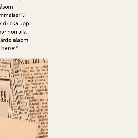
 såsom
mmelser”, i
k dricka upp
ar hon alla
 värde såsom
 herre’”.