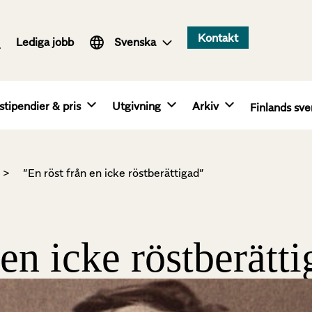
Suomi
Kontakt
Lediga jobb
English
Svenska
stipendier & pris
Utgivning
Arkiv
Finlands sve
>
”En röst från en icke röstberättigad”
 en icke röstberätt