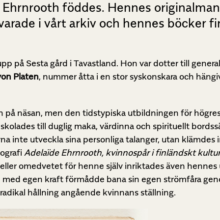
 Ehrnrooth föddes. Hennes originalman
arade i vårt arkiv och hennes böcker fin
p på Sesta gård i Tavastland. Hon var dotter till gener
von Platen
, nummer åtta i en stor syskonskara och häng
n på näsan, men den tidstypiska utbildningen för högres
olades till duglig maka, värdinna och spirituellt bordssä
korna inte utveckla sina personliga talanger, utan klämdes i
iografi
Adelaïde Ehrnrooth, kvinnospår i finländskt kultur
eller omedvetet för henne själv inriktades även hennes
hon med egen kraft förmådde bana sin egen strömfåra gen
radikal hållning angående kvinnans ställning.