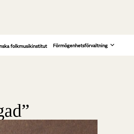
Förmögenhetsförvaltning
nska folkmusikinstitut
igad”