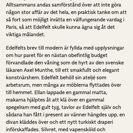
Alltsammans andas samförstånd över att inte göra
någon stor affär av det hela, en praktisk tanke om att
så fort som möjligt inrätta en välfungerande vardag i
Paris, så att Edelfelt skulle kunna ägna sig åt det
viktiga målandet.
Edelfelts brev till modern är fyllda med upplysningar
om hur paret för en nästan obefintlig budget
förvandlade den våning som de hyrt av den svenske
läkaren Axel Munthe, till ett smakfullt och elegant
konstnärshem. Edelfelt behöll sin ateljé som
arbetsrum, men många av möblerna flyttades över
till hemmet. Ellan lappade en gammal matta,
makarna hjälptes åt att klä över en gammal
spegelram med gult tyg, tavlor av Edelfelt själv och
sådana han fått i present av vänner hängdes upp, en
divan kläddes över och ett nytt turkiskt draperi
införskaffades. Silvret, med vapensköld och