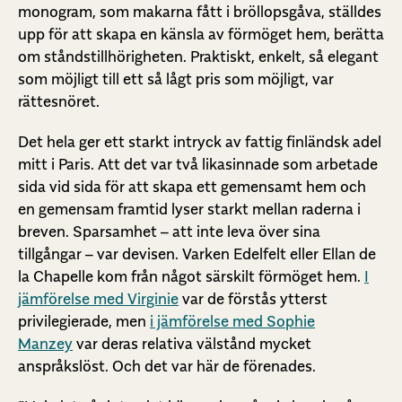
monogram, som makarna fått i bröllopsgåva, ställdes
upp för att skapa en känsla av förmöget hem, berätta
om ståndstillhörigheten. Praktiskt, enkelt, så elegant
som möjligt till ett så lågt pris som möjligt, var
rättesnöret.
Det hela ger ett starkt intryck av fattig finländsk adel
mitt i Paris. Att det var två likasinnade som arbetade
sida vid sida för att skapa ett gemensamt hem och
en gemensam framtid lyser starkt mellan raderna i
breven. Sparsamhet – att inte leva över sina
tillgångar – var devisen. Varken Edelfelt eller Ellan de
la Chapelle kom från något särskilt förmöget hem.
I
jämförelse med Virginie
var de förstås ytterst
privilegierade, men
i jämförelse med Sophie
Manzey
var deras relativa välstånd mycket
anspråkslöst. Och det var här de förenades.