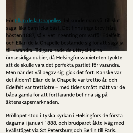
För
Ellan de la Chapelles
del kunde man väl till slut
säga: lika barn leka bäst. Det finns inga brev från
hösten 1887, så vi vet ingenting om varför Edelfelt
och Ellan de la Chapelle bestämde sig för att säga ja
till varandra. Tidigare hade de uttryckt sina
ömsesidiga dubier, då Helsingforssocieteten tyckte
att de skulle vara det perfekta partiet för varandra.
Men när det väl begav sig, gick det fort. Kanske var
det åldern? Ellan de la Chapelle var trettio år, och
Edelfelt var trettiotre – med tidens mått mätt var de
båda gamla för att fortfarande befinna sig på
äktenskapsmarknaden.
Bröllopet stod i Tyska kyrkan i Helsingfors de första
dagarna i januari 1888, och brudparet åkte iväg med
kvällståget via S:t Petersburg och Berlin till Paris.