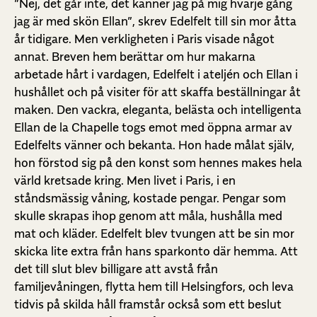
”Nej, det går inte, det känner jag på mig hvarje gång
jag är med skön Ellan”, skrev Edelfelt till sin mor åtta
år tidigare. Men verkligheten i Paris visade något
annat. Breven hem berättar om hur makarna
arbetade hårt i vardagen, Edelfelt i ateljén och Ellan i
hushållet och på visiter för att skaffa beställningar åt
maken. Den vackra, eleganta, belästa och intelligenta
Ellan de la Chapelle togs emot med öppna armar av
Edelfelts vänner och bekanta. Hon hade målat själv,
hon förstod sig på den konst som hennes makes hela
värld kretsade kring. Men livet i Paris, i en
ståndsmässig våning, kostade pengar. Pengar som
skulle skrapas ihop genom att måla, hushålla med
mat och kläder. Edelfelt blev tvungen att be sin mor
skicka lite extra från hans sparkonto där hemma. Att
det till slut blev billigare att avstå från
familjevåningen, flytta hem till Helsingfors, och leva
tidvis på skilda håll framstår också som ett beslut