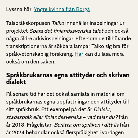
Lyssna här:
Yngre kvinna från Borgå
Talspråkskorpusen
Talko
innehåller inspelningar ur
projektet
Spara det finlandssvenska talet
och också
några äldre arkivinspelningar. Eftersom de tillhörande
transkriptionerna är sökbara lämpar Talko sig bra för
språkvetenskaplig forskning.
Här
kan du läsa mera
också om den saken.
Språkbrukarnas egna attityder och skriven
dialekt
På senare tid har det också samlats in material om
språkbrukarnas egna uppfattningar och attityder till
sitt språkbruk. Ett exempel på det är
Dialekt,
stadsspråk eller finlandssvenska
–
vad talar du?
från
år 2013. Frågelistan
Berätta om språken i ditt liv
från
år 2024 behandlar också flerspråkighet i vardagen