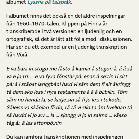
albumet
Lyssna på talspråk
.
I albumet finns det också en del äldre inspelningar
från 1950–1970-talen. Klippen på Finna är
transkriberade i två versioner: en ljudenlig och en
ortografisk, så det är lätt att följa med i diskussionen.
Här ser du ett exempel ur en ljudenlig transkription
från Vörå:
E va bara in stogo me fåsto å kamar å stogon å, å å så
va e jo tri: … e va fy:ra fönstär på: enar. å se:tin ti sitt
på: å i ståost langgbåol ha:d vi såm dem fi sit åkringg
tå dem sko less i ny:a testamente å å å bi:bilin. Töm
såm no henda lä: se katje:sin så fi jo le:s i tokode:.
Såleiss va skåolan fä:do, tå tå vi slio:ta åm kvelldan tå
så ha:dd vi jo a:v … la … sjongg vi jo in salmo … vässo
tåg å:, å las aftonbö:nin.
Du kan jämföra transkriptionen med inspelningen