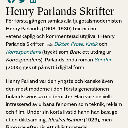
Henry Parlands Skrifter
För första gången samlas alla tjugotalsmodernisten
Henry Parlands (1908–1930) texter i en
vetenskaplig och kommenterad utgåva. I Henry
Parlands Skrifter
Dikter
,
Prosa
,
Kritik
och
ingår
Korrespondens
(tryckt som
Brev
, ett utdrag ur
Korrespondens
). Parlands enda roman
Sönder
(2005) ges ut på nytt i digital form.
Henry Parland var den yngste och kanske även
den mest moderne i den första generationen
finlandssvenska modernister. Han var speciellt
intresserad av urbana fenomen som teknik, reklam
och film. Under sin korta livstid hann han bara ge
ut en diktsamling,
Idealrealisation
(1929), men
lämnade efter sig ett rikligt material.