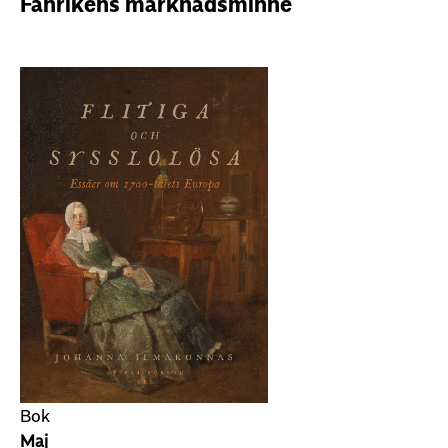
Fänrikens marknadsminne
Bok
Maj