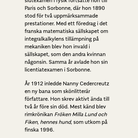
slutexamen i fysik fortsatte hon till
Paris och Sorbonne, där hon 1890
stod för två uppmärksammade
prestationer. Med ett föredrag i det
franska matematiska sällskapet om
integralkalkylens tillämpning på
mekaniken blev hon invald i
sällskapet, som den andra kvinnan
någonsin. Samma år avlade hon sin
licentiatexamen i Sorbonne.
År 1912 inledde Nanny Cedercreutz
en ny bana som skönlitterär
författare. Hon skrev aktivt ända till
två år före sin död. Mest känd blev
rimkrönikan
Fröken Milla Lund och
Fiken, hennes hund
, som utkom på
finska 1996.