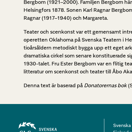
Bergbom (1921–2000). Familjen Bergbom härsta
Helsingfors 1878. Sonen Karl Ragnar Bergbom 
Ragnar (1917–1940) och Margareta.
Teater och scenkonst var ett gemensamt intre
operetten Oklahoma på Svenska Teatern i Hels
tioårsåldern metodiskt bygga upp ett eget ark
dramatiska cirkel som senare konstituerade si
1930-talet. Fru Ester Bergbom var en flitig 
litteratur om scenkonst och teater till Åbo 
Denna text är baserad på
Donatorernas bok
(S
Svenska l