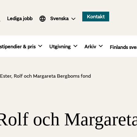
Suomi
Kontakt
Lediga jobb
English
Svenska
stipendier & pris
Utgivning
Arkiv
Finlands sve
 Ester, Rolf och Margareta Bergboms fond
 Rolf och Margare