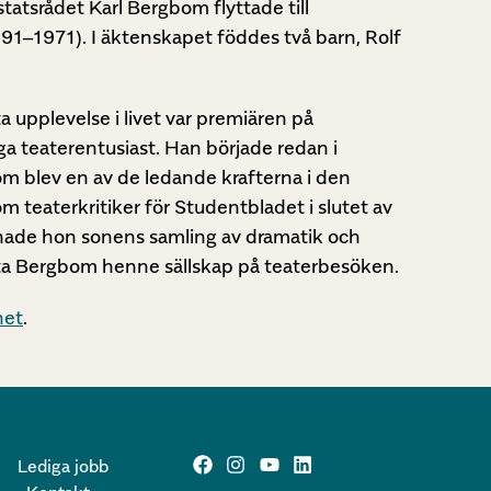
atsrådet Karl Bergbom flyttade till
91–1971). I äktenskapet föddes två barn, Rolf
upplevelse i livet var premiären på
a teaterentusiast. Han började redan i
om blev en av de ledande krafterna i den
 teaterkritiker för Studentbladet i slutet av
mnade hon sonens samling av dramatik och
reta Bergbom henne sällskap på teaterbesöken.
het
.
Lediga jobb