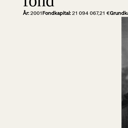
fond
År:
2001
Fondkapital:
21 094 067,21 €
Grundka