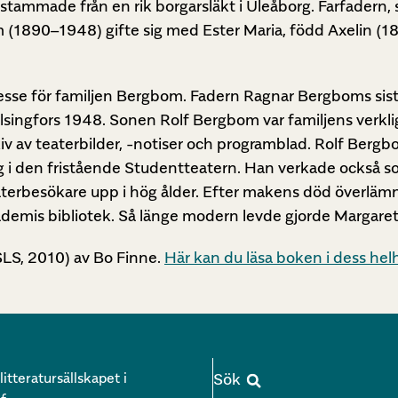
mmade från en rik borgarsläkt i Uleåborg. Farfadern, st
(1890–1948) gifte sig med Ester Maria, född Axelin (18
sse för familjen Bergbom. Fadern Ragnar Bergboms sista 
ingfors 1948. Sonen Rolf Bergbom var familjens verklig
iv av teaterbilder, -notiser och programblad. Rolf Bergb
g i den fristående Studentteatern. Han verkade också som
teaterbesökare upp i hög ålder. Efter makens död överlä
Akademis bibliotek. Så länge modern levde gjorde Marga
LS, 2010) av Bo Finne.
Här kan du läsa boken i dess hel
itteratursällskapet i