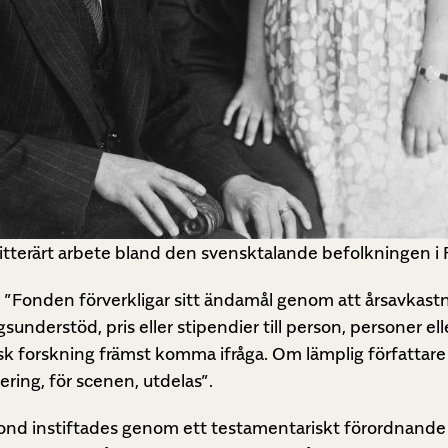
litterärt arbete bland den svensktalande befolkningen i 
”Fonden förverkligar sitt ändamål genom att årsavkastnin
gsunderstöd, pris eller stipendier till person, personer e
isk forskning främst komma ifråga. Om lämplig författare fi
ering, för scenen, utdelas”.
fond instiftades genom ett testamentariskt förordnan