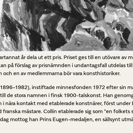
artannat år dela ut ett pris. Priset ges till en utövare 
n på förslag av prisnämnden i undantagsfall utdelas til
n och en av medlemmarna bör vara konsthistoriker.
 (1896–1982), instiftade minnesfonden 1972 efter sin m
 till de stora namnen i finsk 1900-talskonst. Han genom
 i nära kontakt med etablerade konstnärer, först under 
franska mästare. Collin etablerade sig som ”en folkets sk
sdag mottog han Prins Eugen-medaljen, en sällsynt utmä