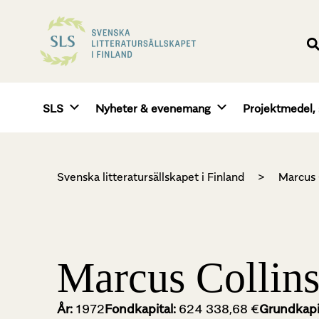
SLS
Nyheter & evenemang
Projektmedel, 
Svenska litteratursällskapet i Finland
>
Marcus 
Marcus Collin
År:
1972
Fondkapital:
624 338,68 €
Grundkapi