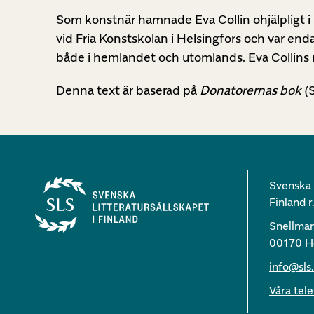
Som konstnär hamnade Eva Collin ohjälpligt i
vid Fria Konstskolan i Helsingfors och var en
både i hemlandet och utomlands. Eva Collins 
Denna text är baserad på
Donatorernas bok
(S
Svenska l
Finland r.
Snellma
00170 He
info@sls.
Våra te