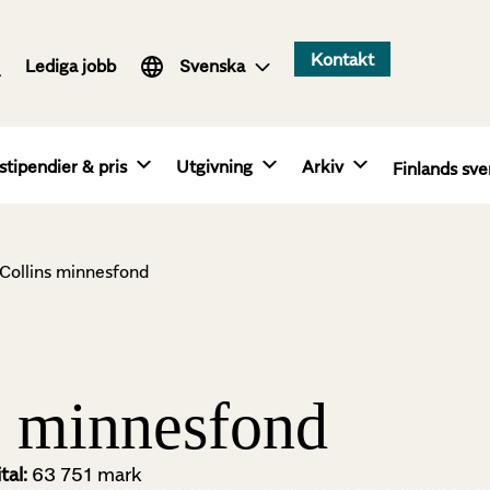
Suomi
Kontakt
Lediga jobb
English
Svenska
stipendier & pris
Utgivning
Arkiv
Finlands sve
Collins minnesfond
s minnesfond
tal:
63 751 mark