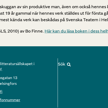
 skuggan av sin produktive man, även om också hennes 
dast 19 år gammal när hennes verk ställdes ut för första
mest kända verk kan beskådas på Svenska Teatern i Hel
LS, 2010) av Bo Finne.
Här kan du läsa boken i dess hel
itteratursällskapet i
f.
nsgatan 13
lsingfors
fi
lefonnummer