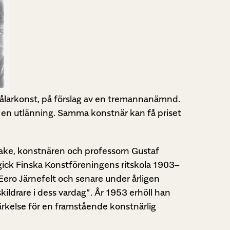
av målarkonst, på förslag av en tremannanämnd.
l en utlänning. Samma konstnär kan få priset
ake, konstnären och professorn Gustaf
gick Finska Konstföreningens ritskola 1903–
Eero Järnefelt och senare under årligen
ildrare i dess vardag”. År 1953 erhöll han
rkelse för en framstående konstnärlig