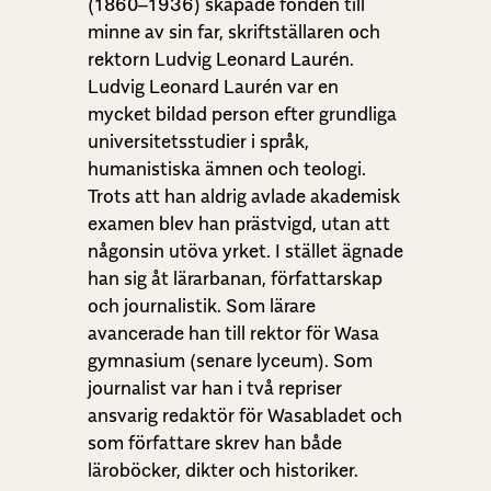
(1860–1936) skapade fonden till
minne av sin far, skriftställaren och
rektorn Ludvig Leonard Laurén.
Ludvig Leonard Laurén var en
mycket bildad person efter grundliga
universitetsstudier i språk,
humanistiska ämnen och teologi.
Trots att han aldrig avlade akademisk
examen blev han prästvigd, utan att
någonsin utöva yrket. I stället ägnade
han sig åt lärarbanan, författarskap
och journalistik. Som lärare
avancerade han till rektor för Wasa
gymnasium (senare lyceum). Som
journalist var han i två repriser
ansvarig redaktör för Wasabladet och
som författare skrev han både
läroböcker, dikter och historiker.