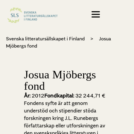
Svenska litteratursällskapet i Finland
>
Josua
Mjöbergs fond
Josua Mjöbergs
fond
År:
2012
Fondkapital:
32 244,71 €
Fondens syfte är att genom
understöd och stipendier stöda
forskningen kring J.L. Runebergs
författarskap eller utforskningen av
den svenskspråkiga litteraturen i