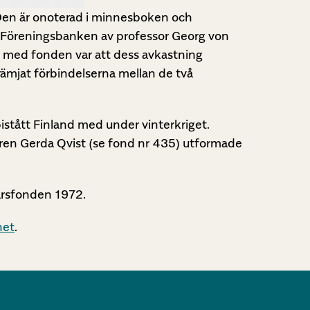
en är onoterad i minnesboken och
a Föreningsbanken av professor Georg von
n med fonden var att dess avkastning
främjat förbindelserna mellan de två
stått Finland med under vinterkriget.
ören Gerda Qvist (se fond nr 435) utformade
årsfonden 1972.
het
.