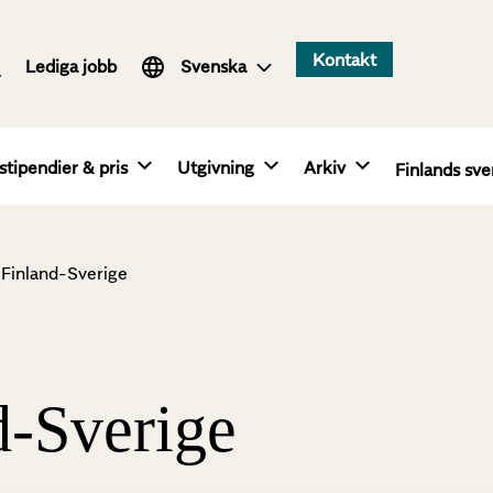
Suomi
Kontakt
Lediga jobb
English
Svenska
stipendier & pris
Utgivning
Arkiv
Finlands sve
Finland-Sverige
d-Sverige