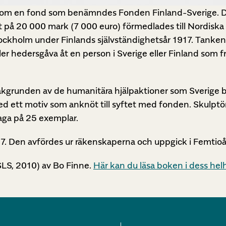
kom en fond som benämndes Fonden Finland-Sverige. D
t på 20 000 mark (7 000 euro) förmedlades till Nordisk
ockholm under Finlands självständighetsår 1917. Tanke
ller hedersgåva åt en person i Sverige eller Finland som 
kgrunden av de humanitära hjälpaktioner som Sverige bi
ed ett motiv som anknöt till syftet med fonden. Skulpt
laga på 25 exemplar.
57. Den avfördes ur räkenskaperna och uppgick i Femtio
LS, 2010) av Bo Finne.
Här kan du läsa boken i dess hel