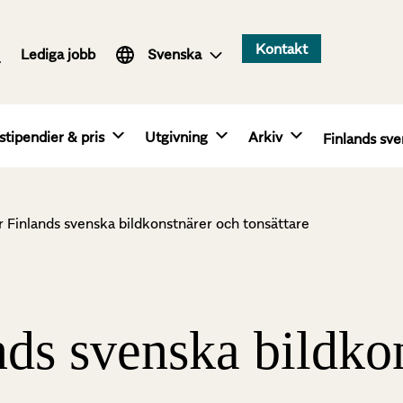
Suomi
Kontakt
Lediga jobb
English
Svenska
stipendier & pris
Utgivning
Arkiv
Finlands sve
r Finlands svenska bildkonstnärer och tonsättare
nds svenska bildko