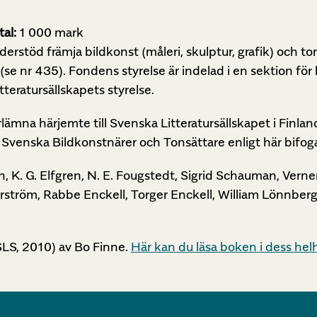
tal:
1 000 mark
rstöd främja bildkonst (måleri, skulptur, grafik) och to
e nr 435). Fondens styrelse är indelad i en sektion för 
teratursällskapets styrelse.
lämna härjemte till Svenska Litteratursällskapet i Finla
s Svenska Bildkonstnärer och Tonsättare enligt här bifo
n, K. G. Elfgren, N. E. Fougstedt, Sigrid Schauman, Vern
hrström, Rabbe Enckell, Torger Enckell, William Lönnberg
LS, 2010) av Bo Finne.
Här kan du läsa boken i dess hel