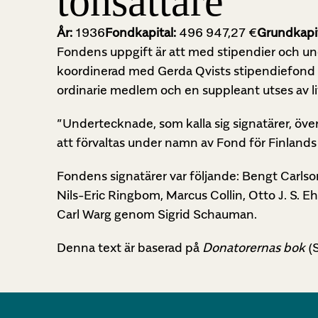
tonsättare
År:
1936
Fondkapital:
496 947,27 €
Grundkapi
Fondens uppgift är att med stipendier och unde
koordinerad med Gerda Qvists stipendiefond (s
ordinarie medlem och en suppleant utses av lit
”Undertecknade, som kalla sig signatärer, över
att förvaltas under namn av Fond för Finland
Fondens signatärer var följande: Bengt Carlso
Nils-Eric Ringbom, Marcus Collin, Otto J. S. E
Carl Warg genom Sigrid Schauman.
Denna text är baserad på
Donatorernas bok
(S