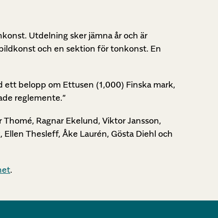
nkonst. Utdelning sker jämna år och är
bildkonst och en sektion för tonkonst. En
nd ett belopp om Ettusen (1,000) Finska mark,
gade reglemente.”
er Thomé, Ragnar Ekelund, Viktor Jansson,
, Ellen Thesleff, Åke Laurén, Gösta Diehl och
het
.