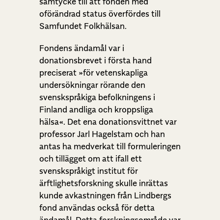
samtycke till att fonden med
oförändrad status överfördes till
Samfundet Folkhälsan.
Fondens ändamål var i
donationsbrevet i första hand
preciserat »för vetenskapliga
undersökningar rörande den
svenskspråkiga befolkningens i
Finland andliga och kroppsliga
hälsa«. Det ena donationsvittnet var
professor Jarl Hagelstam och han
antas ha medverkat till formuleringen
och tillägget om att ifall ett
svenskspråkigt institut för
ärftlighetsforskning skulle inrättas
kunde avkastningen från Lindbergs
fond användas också för detta
ändamål. Detta forskningsområde var