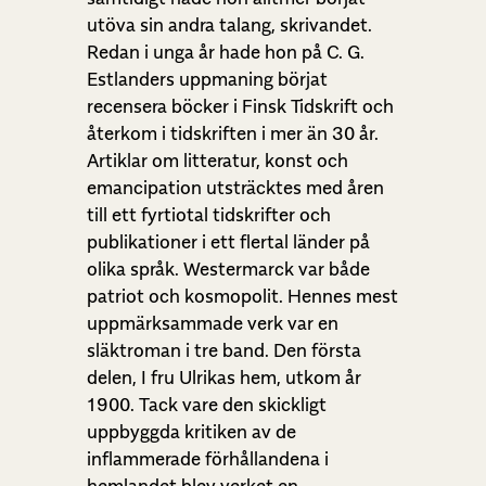
utöva sin andra talang, skrivandet.
Redan i unga år hade hon på C. G.
Estlanders uppmaning börjat
recensera böcker i Finsk Tidskrift och
återkom i tidskriften i mer än 30 år.
Artiklar om litteratur, konst och
emancipation utsträcktes med åren
till ett fyrtiotal tidskrifter och
publikationer i ett flertal länder på
olika språk. Westermarck var både
patriot och kosmopolit. Hennes mest
uppmärksammade verk var en
släktroman i tre band. Den första
delen, I fru Ulrikas hem, utkom år
1900. Tack vare den skickligt
uppbyggda kritiken av de
inflammerade förhållandena i
hemlandet blev verket en