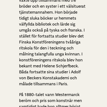
växte upp tillsammans med tre
bröder och en syster i ett välsituerat
tjänstemannahem. Hon började
tidigt sluka böcker ur hemmets
välfyllda bibliotek och lärde sig
umgås också på tyska och franska. I
stället för fortsatta studier blev det
Finska Konstföreningens tvååriga
ritskola för den i teckning och
målning talangfulla unga kvinnan. I
konstföreningens ritskola blev hon
bekant med Helene Schjerfbeck.
Båda fortsatte sina studier i Adolf
von Beckers Konstakademi och
målade tillsammans i Paris.
På 1880-talet vann Westermarck
beröm och pris som konstnär men
samtidigt hade hon alltmer börjat