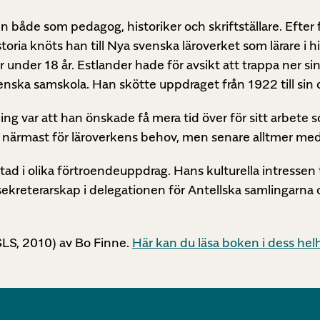
n både som pedagog, historiker och skriftställare. Efte
a knöts han till Nya svenska läroverket som lärare i hist
nder 18 år. Estlander hade för avsikt att trappa ner sin 
enska samskola. Han skötte uppdraget från 1922 till sin 
ng var att han önskade få mera tid över för sitt arbete s
rst närmast för läroverkens behov, men senare alltmer me
ad i olika förtroendeuppdrag. Hans kulturella intressen t
reterarskap i delegationen för Antellska samlingarna och
LS, 2010) av Bo Finne.
Här kan du läsa boken i dess hel