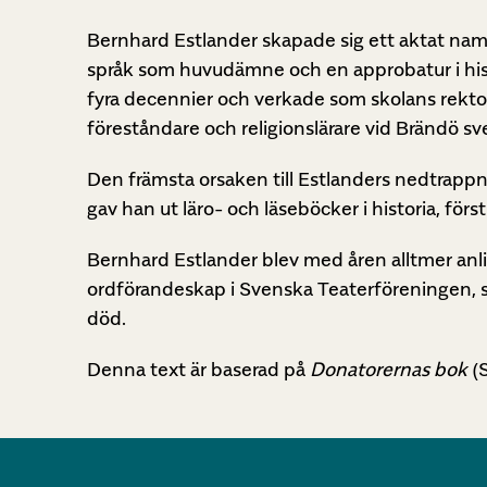
Bernhard Estlander skapade sig ett aktat nam
språk som huvudämne och en approbatur i histori
fyra decennier och verkade som skolans rektor u
föreståndare och religionslärare vid Brändö sv
Den främsta orsaken till Estlanders nedtrappni
gav han ut läro- och läseböcker i historia, fö
Bernhard Estlander blev med åren alltmer anlit
ordförandeskap i Svenska Teaterföreningen, sek
död.
Denna text är baserad på
Donatorernas bok
(S