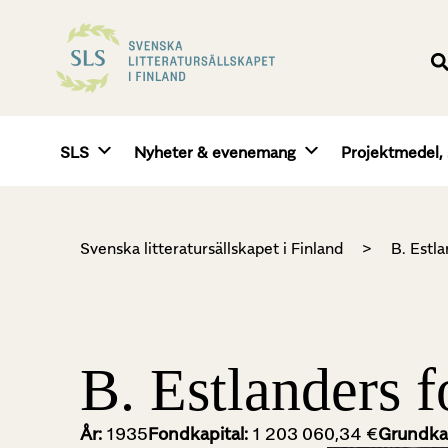
SLS
Nyheter & evenemang
Projektmedel, 
Svenska litteratursällskapet i Finland
>
B. Estl
B. Estlanders 
År:
1935
Fondkapital:
1 203 060,34 €
Grundkap