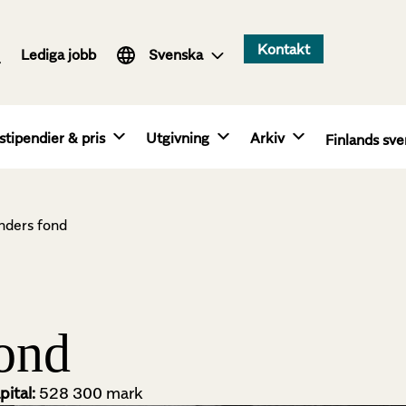
Suomi
Kontakt
Lediga jobb
English
Svenska
stipendier & pris
Utgivning
Arkiv
Finlands sve
anders fond
fond
ital:
528 300 mark