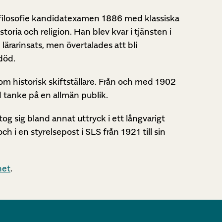
r filosofie kandidatexamen 1886 med klassiska
oria och religion. Han blev kvar i tjänsten i
lärarinsats, men övertalades att bli
död.
om historisk skiftställare. Från och med 1902
d tanke på en allmän publik.
og sig bland annat uttryck i ett långvarigt
 i en styrelsepost i SLS från 1921 till sin
het
.