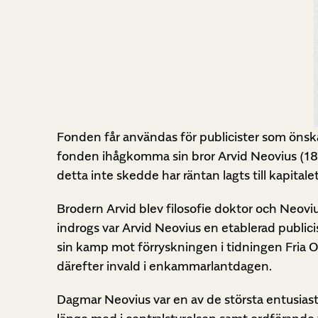
Fonden får användas för publicister som ön
fonden ihågkomma sin bror Arvid Neovius (186
detta inte skedde har räntan lagts till kapitale
Brodern Arvid blev filosofie doktor och Neovi
indrogs var Arvid Neovius en etablerad public
sin kamp mot förryskningen i tidningen Fria Or
därefter invald i enkammarlantdagen.
Dagmar Neovius var en av de största entusia