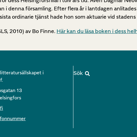
ör dess Helsingforsfilial i tolv års tid. Även Dagmar Ne
 i denna församling. Efter flera år i lantdagen anlitade
sista ordinarie tjänst hade hon som aktuarie vid stadens 
LS, 2010) av Bo Finne.
Här kan du läsa boken i dess hel
itteratursällskapet i
f.
nsgatan 13
lsingfors
fi
lefonnummer