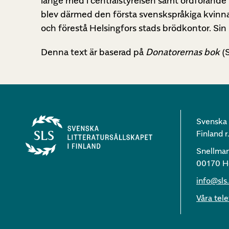
länge med i centralstyrelsen samt ordförande f
blev därmed den första svenskspråkiga kvinnan
och förestå Helsingfors stads brödkontor. Sin 
Denna text är baserad på
Donatorernas bok
(S
Svenska l
Finland r.
Snellma
00170 He
info@sls.
Våra te