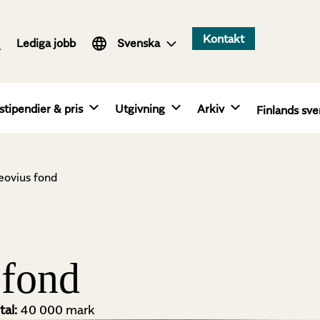
Suomi
Kontakt
Lediga jobb
English
Svenska
stipendier & pris
Utgivning
Arkiv
Finlands sve
eovius fond
 fond
tal:
40 000 mark