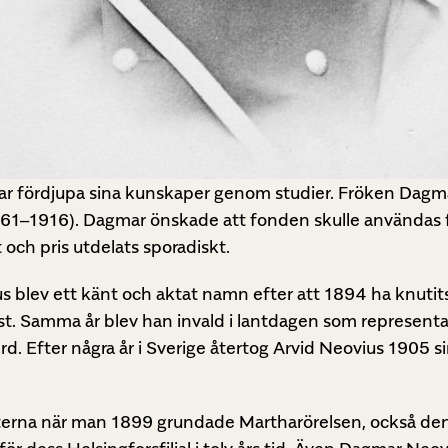
skar fördjupa sina kunskaper genom studier. Fröken Da
1–1916). Dagmar önskade att fonden skulle användas fö
t och pris utdelats sporadiskt.
us blev ett känt och aktat namn efter att 1894 ha knutit
ist. Samma år blev han invald i lantdagen som represent
d. Efter några år i Sverige återtog Arvid Neovius 1905 si
sterna när man 1899 grundade Martharörelsen, också den