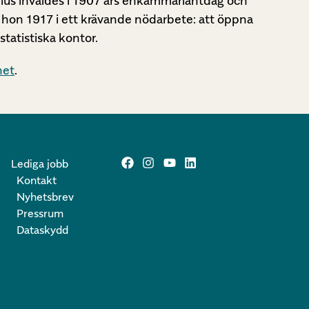
ovius invaldes i 1907 års enkammarlantdag och
s hon 1917 i ett krävande nödarbete: att öppna
statistiska kontor.
het
.
Lediga jobb
Kontakt
Nyhetsbrev
Pressrum
Dataskydd